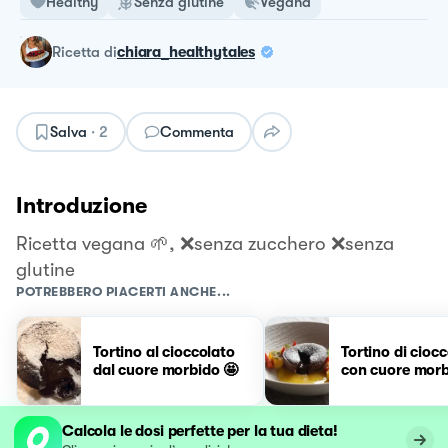
Healthy
Senza glutine
Vegana
ricetta
di
chiara_healthytales
Salva
·
2
Commenta
Introduzione
Ricetta vegana 🌱, ❌senza zucchero ❌senza
glutine
POTREBBERO PIACERTI ANCHE...
Tortino al cioccolato
Tortino di cioc
dal cuore morbido 🤩
con cuore mor
Calcola le dosi perfette per la tua dieta!