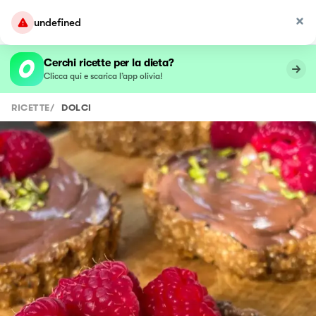
undefined
Cerchi ricette per la dieta?
Clicca qui e scarica l’app olivia!
RICETTE
/
DOLCI