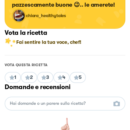
pazzescamente buone 😉.. le amerete!
chiara_healthytales
Vota la ricetta
Fai sentire la tua voce, chef!
VOTA QUESTA RICETTA
1
2
3
4
5
Domande e recensioni