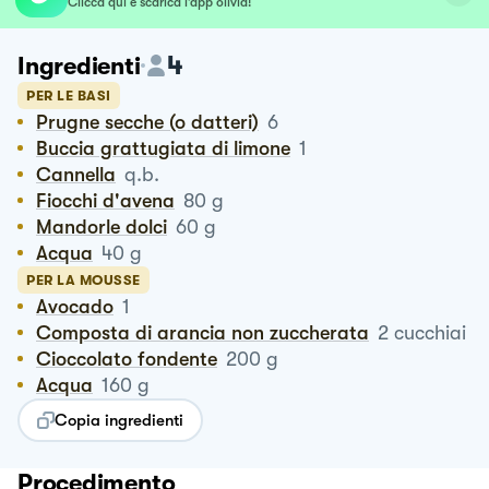
Clicca qui e scarica l’app olivia!
4
Ingredienti
PER LE BASI
Prugne secche (o datteri)
6
Buccia grattugiata di limone
1
Cannella
q.b.
Fiocchi d'avena
80
g
Mandorle dolci
60
g
Acqua
40
g
PER LA MOUSSE
Avocado
1
Composta di arancia non zuccherata
2
cucchiai
Cioccolato fondente
200
g
Acqua
160
g
Copia ingredienti
Procedimento