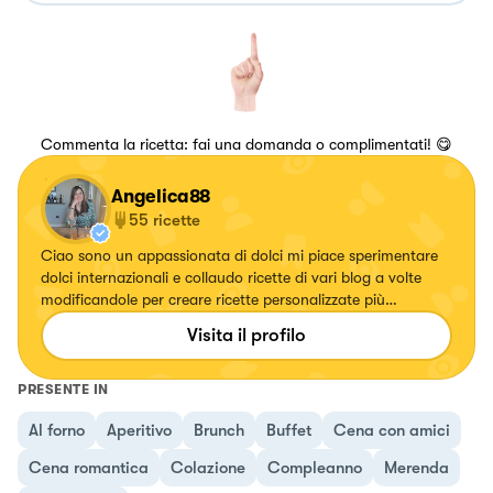
Commenta la ricetta: fai una domanda o complimentati! 😋
Angelica88
55
ricette
Ciao sono un appassionata di dolci mi piace sperimentare
dolci internazionali e collaudo ricette di vari blog a volte
modificandole per creare ricette personalizzate più
particolari o più in linea con i miei gusti spero che piacciano
Visita il profilo
anche a voi
PRESENTE IN
Al forno
Aperitivo
Brunch
Buffet
Cena con amici
Cena romantica
Colazione
Compleanno
Merenda