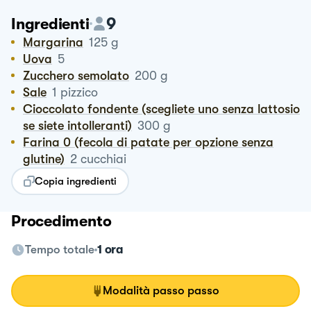
9
Ingredienti
Margarina
125
g
Uova
5
Zucchero semolato
200
g
Sale
1
pizzico
Cioccolato fondente (scegliete uno senza lattosio
se siete intolleranti)
300
g
Farina 0 (fecola di patate per opzione senza
glutine)
2
cucchiai
Copia ingredienti
Procedimento
Tempo totale
1 ora
Modalità passo passo