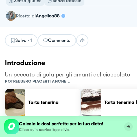
Senza glutine
Senza lattosio
ricetta
di
Angelica88
Salva
·
1
Commenta
Introduzione
Un peccato di gola per gli amanti del cioccolato
POTREBBERO PIACERTI ANCHE...
Torta tenerina
Torta tenerina 
Calcola le dosi perfette per la tua dieta!
Clicca qui e scarica l’app olivia!