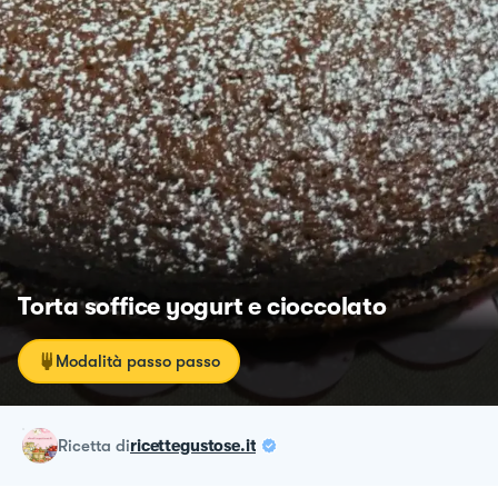
Torta soffice yogurt e cioccolato
Modalità passo passo
ricetta
di
ricettegustose.it