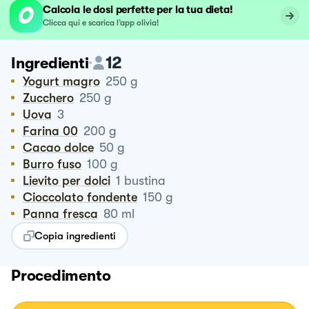
Calcola le dosi perfette per la tua dieta!
Clicca qui e scarica l’app olivia!
12
Ingredienti
Yogurt magro
250
g
Zucchero
250
g
Uova
3
Farina 00
200
g
Cacao dolce
50
g
Burro fuso
100
g
Lievito per dolci
1
bustina
Cioccolato fondente
150
g
Panna fresca
80
ml
Copia ingredienti
Procedimento