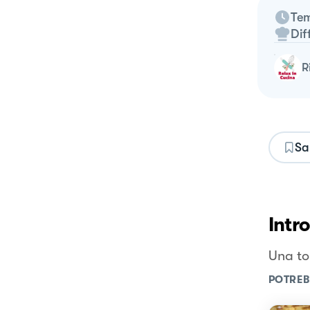
Tem
Dif
Sa
Intr
Una to
POTREB