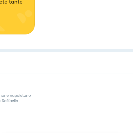
ete tante
one napoletano
a Raffaello