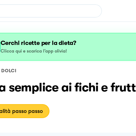
Cerchi ricette per la dieta?
Clicca qui e scarica l’app olivia!
DOLCI
a semplice ai fichi e frut
lità passo passo