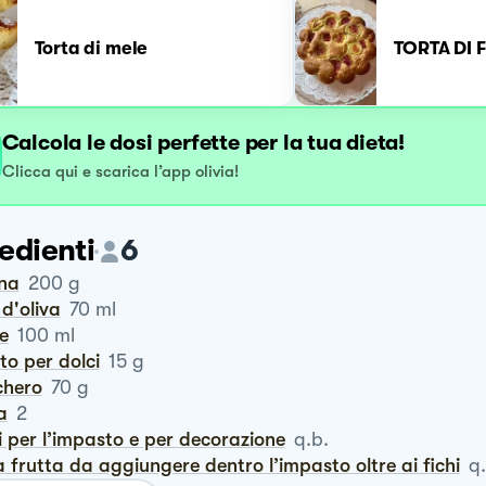
Torta di mele
TORTA DI F
Calcola le dosi perfette per la tua dieta!
Clicca qui e scarica l’app olivia!
edienti
6
ina
200
g
o d'oliva
70
ml
te
100
ml
vito per dolci
15
g
chero
70
g
a
2
hi per l’impasto e per decorazione
q.b.
ra frutta da aggiungere dentro l’impasto oltre ai fichi
q.