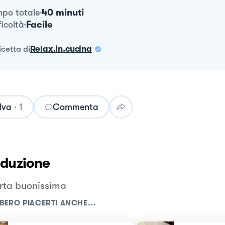
40 minuti
po totale
Facile
ficoltà
ricetta
di
Relax.in.cucina
lva
·
1
Commenta
oduzione
rta buonissima
BERO PIACERTI ANCHE...