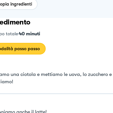
opia ingredienti
edimento
40 minuti
o totale
dalità passo passo
amo una ciotola e mettiamo le uova, lo zucchero e l
liamo!
giamo anche il latte!