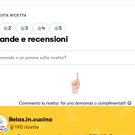
ESTA RICETTA
2
3
4
5
nde e recensioni
Commenta la ricetta: fai una domanda o complimentati! 😋
Relax.in.cucina
190
ricette