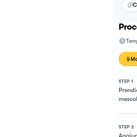
C
Proc
Temp
Mo
STEP
1
Prendi
mesco
STEP
2
Aggiun