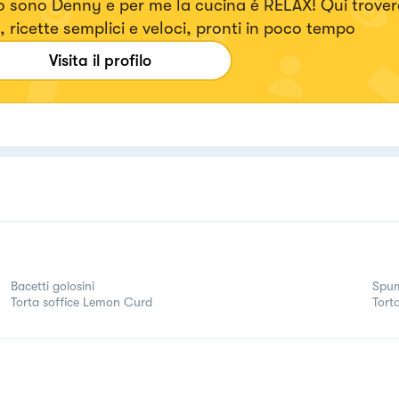
 sono Denny e per me la cucina é RELAX! Qui trover
, ricette semplici e veloci, pronti in poco tempo
Visita il profilo
Bacetti golosini
Spum
Torta soffice Lemon Curd
Tort