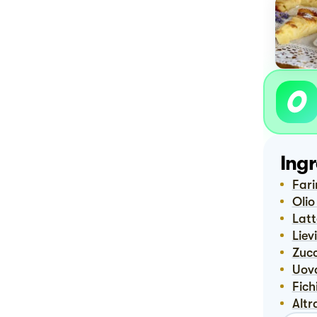
Ingr
Far
Oli
Lat
Lie
Zuc
Uov
Fic
Alt