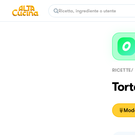
RICETTE
/
Tort
Moda