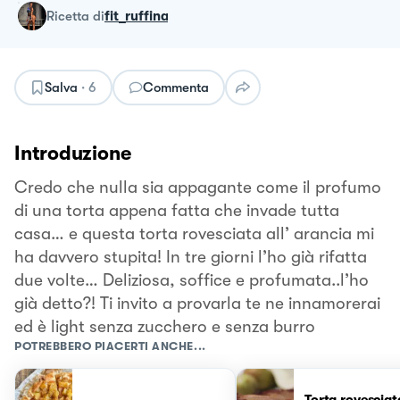
ricetta
di
fit_ruffina
Salva
·
6
Commenta
Introduzione
Credo che nulla sia appagante come il profumo
di una torta appena fatta che invade tutta
casa… e questa torta rovesciata all’ arancia mi
ha davvero stupita! In tre giorni l’ho già rifatta
due volte… Deliziosa, soffice e profumata..l’ho
già detto?! Ti invito a provarla te ne innamorerai
ed è light senza zucchero e senza burro
POTREBBERO PIACERTI ANCHE...
Torta rovesciat