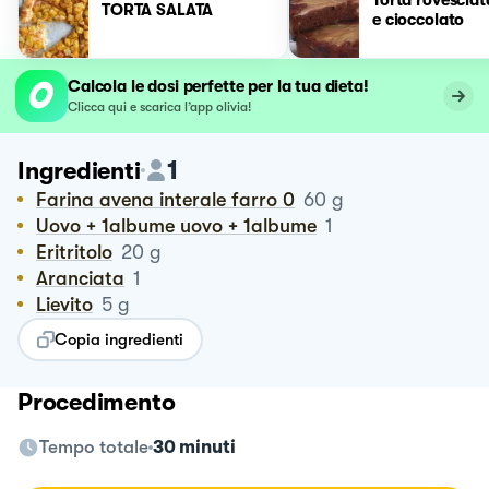
TORTA SALATA
e cioccolato
Calcola le dosi perfette per la tua dieta!
Clicca qui e scarica l’app olivia!
1
Ingredienti
Farina avena interale farro 0
60
g
Uovo + 1albume uovo + 1albume
1
Eritritolo
20
g
Aranciata
1
Lievito
5
g
Copia ingredienti
Procedimento
Tempo totale
30 minuti