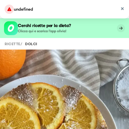
undefined
Cerchi ricette per la dieta?
Clicca qui e scarica l’app olivia!
RICETTE
/
DOLCI