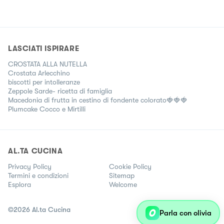
LASCIATI ISPIRARE
CROSTATA ALLA NUTELLA
Crostata Arlecchino
biscotti per intolleranze
Zeppole Sarde- ricetta di famiglia
Macedonia di frutta in cestino di fondente colorato🍓🍓🍓
Plumcake Cocco e Mirtilli
AL.TA CUCINA
Privacy Policy
Cookie Policy
Termini e condizioni
Sitemap
Esplora
Welcome
©
2026
Al.ta Cucina
Parla con olivia