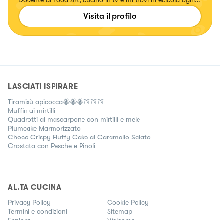
Docente di Food Art, cucino in tv e mi trovi in edicola ogni
mese.
Visita il profilo
LASCIATI ISPIRARE
Tiramisù apicocca🐝🐝🐝🍑🍑🍑
Muffin ai mirtilli
Quadrotti al mascarpone con mirtilli e mele
Plumcake Marmorizzato
Choco Crispy Fluffy Cake al Caramello Salato
Crostata con Pesche e Pinoli
AL.TA CUCINA
Privacy Policy
Cookie Policy
Termini e condizioni
Sitemap