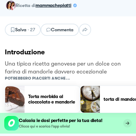
ricetta
di
mammachepiatti
Salva
·
27
Commenta
Introduzione
Una tipica ricetta genovese per un dolce con
farina di mandorle davvero eccezionale
POTREBBERO PIACERTI ANCHE...
Torta morbida al
torta di mando
cioccolato e mandorle
Calcola le dosi perfette per la tua dieta!
Clicca qui e scarica l’app olivia!