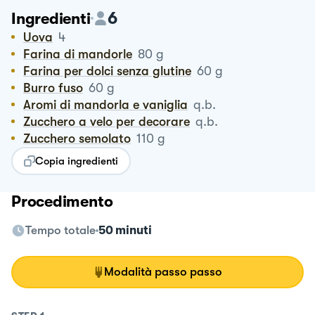
6
Ingredienti
Uova
4
Farina di mandorle
80
g
Farina per dolci senza glutine
60
g
Burro fuso
60
g
Aromi di mandorla e vaniglia
q.b.
Zucchero a velo per decorare
q.b.
Zucchero semolato
110
g
Copia ingredienti
Procedimento
Tempo totale
50 minuti
Modalità passo passo