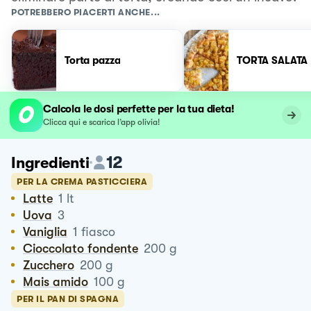
POTREBBERO PIACERTI ANCHE...
Torta pazza
TORTA SALATA
Calcola le dosi perfette per la tua dieta!
Clicca qui e scarica l’app olivia!
12
Ingredienti
PER LA CREMA PASTICCIERA
Latte
1
lt
Uova
3
Vaniglia
1
fiasco
Cioccolato fondente
200
g
Zucchero
200
g
Mais amido
100
g
PER IL PAN DI SPAGNA