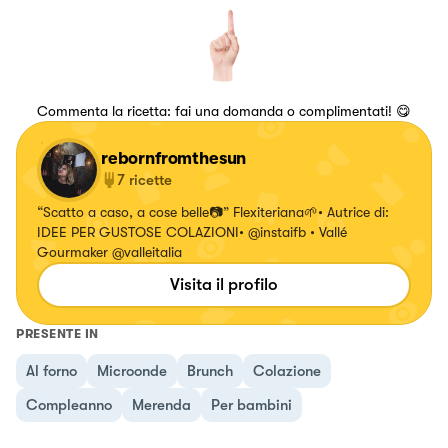
Commenta la ricetta: fai una domanda o complimentati! 😋
rebornfromthesun
7
ricette
“Scatto a caso, a cose belle📷” Flexiteriana🌱• Autrice di:
IDEE PER GUSTOSE COLAZIONI• @instaifb • Vallé
Gourmaker @valleitalia
Visita il profilo
PRESENTE IN
Al forno
Microonde
Brunch
Colazione
Compleanno
Merenda
Per bambini