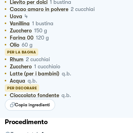
Lievito per dolci
1
bustina
Cacao amaro in polvere
2
cucchiai
Uova
4
Vanillina
1
bustina
Zucchero
150
g
Farina 00
120
g
Olio
60
g
PER LA BAGNA
Rhum
2
cucchiai
Zucchero
1
cucchiaio
Latte (per i bambini)
q.b.
Acqua
q.b.
PER DECORARE
Cioccolato fondente
q.b.
Copia ingredienti
Procedimento