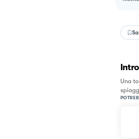
Sa
Intr
Una to
spiagg
POTREB