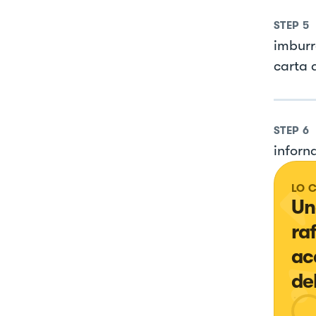
STEP
5
imburr
carta d
STEP
6
inforn
LO 
Un
ra
ac
de