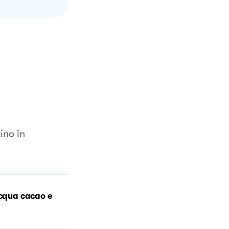
ino in
acqua cacao e
Torta allo yogurt e cacao