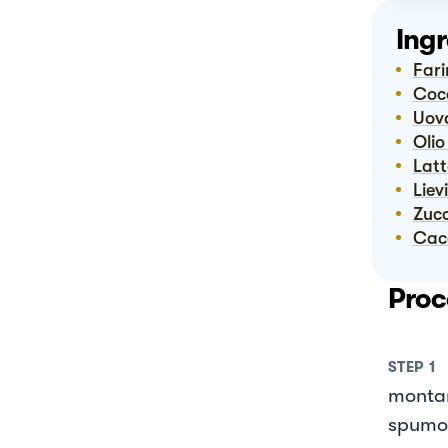
Ingr
Far
Co
Uov
Oli
Lat
Lie
Zuc
Ca
Proc
STEP
1
montar
spumo