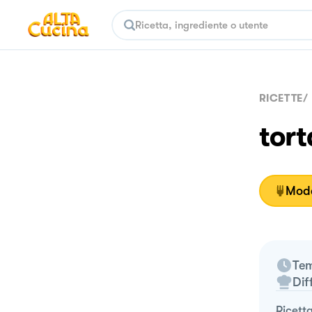
RICETTE
/
tor
Moda
Tem
Dif
ricett