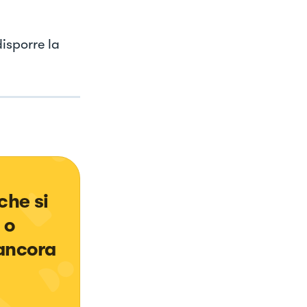
isporre la
che si 
 o 
ancora 