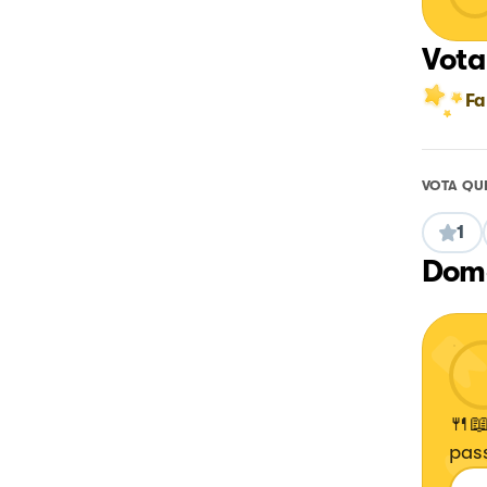
Vota
Fa
VOTA QU
1
Doma
🍴📖
pass