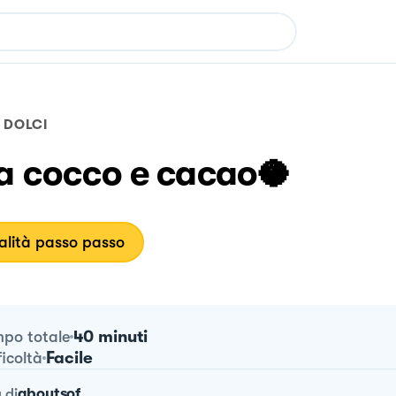
DOLCI
ta cocco e cacao🥥
lità passo passo
40 minuti
po totale
Facile
ficoltà
a
di
aboutsof