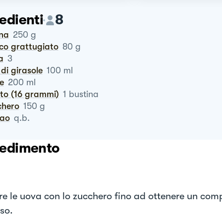
edienti
8
ina
250
g
cco grattugiato
80
g
a
3
o di girasole
100
ml
te
200
ml
vito (16 grammi)
1
bustina
chero
150
g
cao
q.b.
edimento
e le uova con lo zucchero fino ad ottenere un com
so.