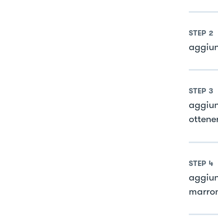
STEP
2
aggiung
STEP
3
aggiung
ottene
STEP
4
aggiun
marron