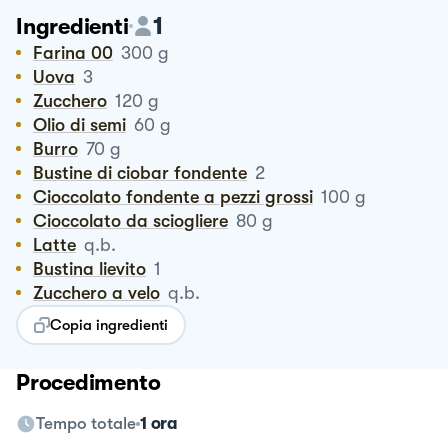
1
Ingredienti
Farina 00
300
g
Uova
3
Zucchero
120
g
Olio di semi
60
g
Burro
70
g
Bustine di ciobar fondente
2
Cioccolato fondente a pezzi grossi
100
g
Cioccolato da sciogliere
80
g
Latte
q.b.
Bustina lievito
1
Zucchero a velo
q.b.
Copia ingredienti
Procedimento
Tempo totale
1 ora