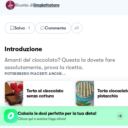
ricetta
di
limpiattatore
Salva
·
1
Commenta
Introduzione
Amanti del cioccolato? Questa la dovete fare
assolutamente, prova la ricetta.
POTREBBERO PIACERTI ANCHE...
Torta al cioccolato
Torta cioccolat
senza cottura
pistacchio
Calcola le dosi perfette per la tua dieta!
Clicca qui e scarica l’app olivia!