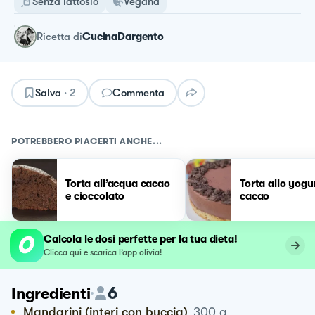
Senza lattosio
Vegana
ricetta
di
CucinaDargento
Salva
·
2
Commenta
POTREBBERO PIACERTI ANCHE...
Torta all’acqua cacao
Torta allo yogu
e cioccolato
cacao
Calcola le dosi perfette per la tua dieta!
Clicca qui e scarica l’app olivia!
6
Ingredienti
Mandarini (interi con buccia)
300
g