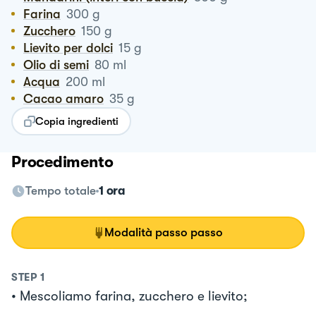
Farina
300
g
Zucchero
150
g
Lievito per dolci
15
g
Olio di semi
80
ml
Acqua
200
ml
Cacao amaro
35
g
Copia ingredienti
Procedimento
Tempo totale
1 ora
Modalità passo passo
STEP
1
• Mescoliamo farina, zucchero e lievito;