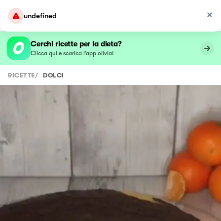
undefined
Cerchi ricette per la dieta?
Clicca qui e scarica l’app olivia!
RICETTE
/
DOLCI