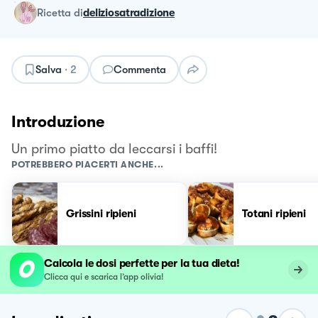
ricetta
di
deliziosatradizione
Salva
·
2
Commenta
Introduzione
Un primo piatto da leccarsi i baffi!
POTREBBERO PIACERTI ANCHE...
Grissini ripieni
Totani ripieni
Calcola le dosi perfette per la tua dieta!
Clicca qui e scarica l’app olivia!