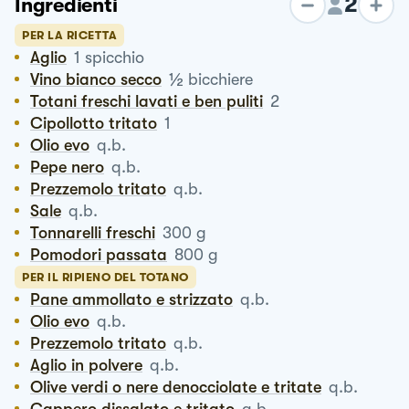
2
Ingredienti
PER LA RICETTA
Aglio
1
spicchio
½
Vino bianco secco
bicchiere
Totani freschi lavati e ben puliti
2
Cipollotto tritato
1
Olio evo
q.b.
Pepe nero
q.b.
Prezzemolo tritato
q.b.
Sale
q.b.
Tonnarelli freschi
300
g
Pomodori passata
800
g
PER IL RIPIENO DEL TOTANO
Pane ammollato e strizzato
q.b.
Olio evo
q.b.
Prezzemolo tritato
q.b.
Aglio in polvere
q.b.
Olive verdi o nere denocciolate e tritate
q.b.
Cappero dissalato e tritato
q.b.