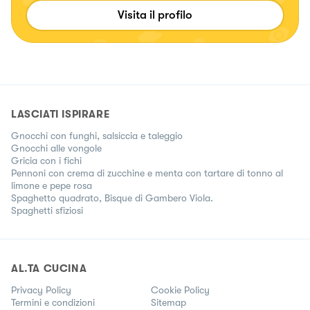
appreso fin da piccola i segreti della tradizione
Visita il profilo
gastronomica del Sud Italia. Da oggi voglio condividerli
anche con te
LASCIATI ISPIRARE
Gnocchi con funghi, salsiccia e taleggio
Gnocchi alle vongole
Gricia con i fichi
Pennoni con crema di zucchine e menta con tartare di tonno al
limone e pepe rosa
Spaghetto quadrato, Bisque di Gambero Viola.
Spaghetti sfiziosi
AL.TA CUCINA
Privacy Policy
Cookie Policy
Termini e condizioni
Sitemap