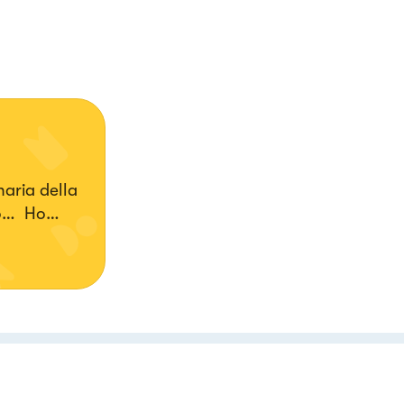
aria della
no… Ho
sono messa
e riempire