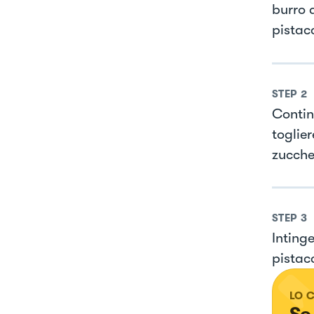
burro q
pistac
STEP
2
Contin
toglie
zucche
STEP
3
Intinge
pistacc
LO 