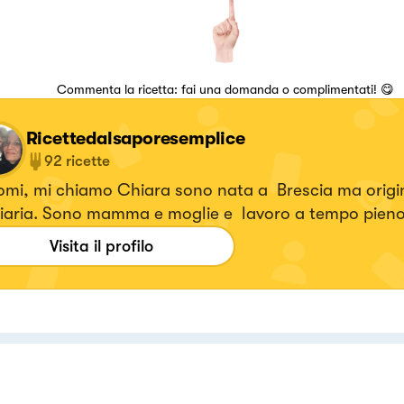
Commenta la ricetta: fai una domanda o complimentati! 😋
Ricettedalsaporesemplice
92
ricette
omi, mi chiamo Chiara sono nata a Brescia ma origin
ciaria. Sono mamma e moglie e lavoro a tempo pie
inciato ad amare la cucina quando due anni fa mi 
Visita il profilo
eta e ho perso 20kg La cucina per me è un luogo dov
ei vuoti. Una cucina zero sprechi.