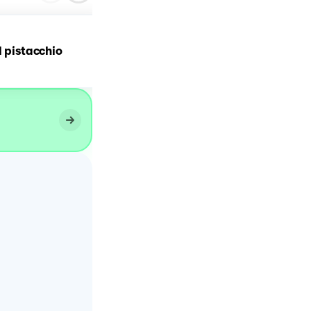
l pistacchio
Tiramisù al pistacchio