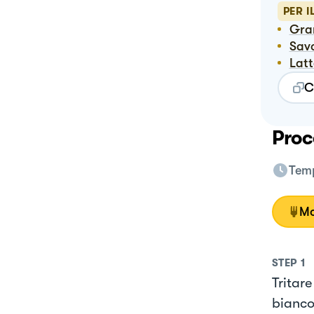
PER I
Gr
Sav
Lat
C
Proc
Temp
Mo
STEP
1
Tritare
bianco 