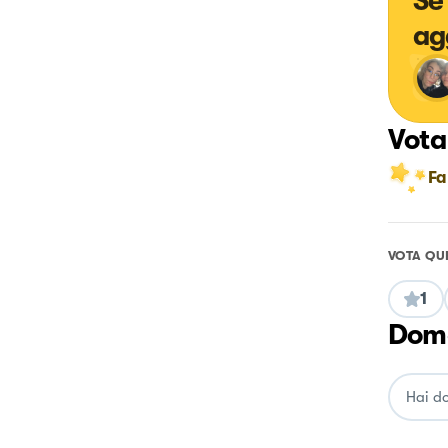
Se
ag
Vota
Fa
VOTA QU
1
Doma