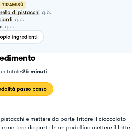
L TIRAMISÙ
anella di pistacchi
q.b.
oiardi
q.b.
te
q.b.
opia ingredienti
edimento
25 minuti
o totale
dalità passo passo
 pistacchi e mettere da parte Tritare il cioccolato
e mettere da parte In un padellino mettere il latte i