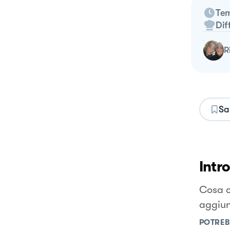
Tem
Dif
Sa
Intr
Cosa c’
aggiunt
POTREB