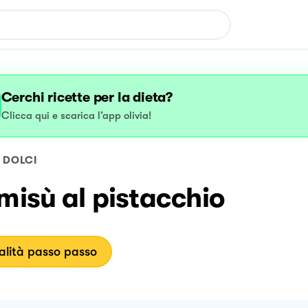
Cerchi ricette per la dieta?
Clicca qui e scarica l’app olivia!
DOLCI
misù al pistacchio
lità passo passo