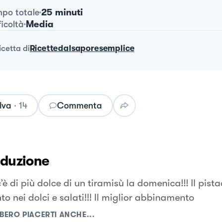
25 minuti
po totale
Media
ficoltà
ricetta
di
Ricettedalsaporesemplice
lva
·
14
Commenta
oduzione
è di più dolce di un tiramisù la domenica!!! Il pist
o nei dolci e salati!!! Il miglior abbinamento
BERO PIACERTI ANCHE...