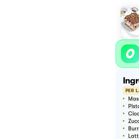
Ingr
PER 
Ma
Pis
Ci
Zuc
Bur
Lat