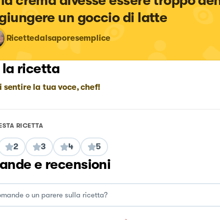
 la crema divesse essere troppo de
giungere un goccio di latte
Ricettedalsaporesemplice
 la ricetta
i sentire la tua voce, chef!
ESTA RICETTA
2
3
4
5
nde e recensioni