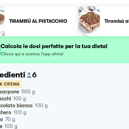
TIRAMISÙ AL PISTACCHIO
Tiramisù a
Calcola le dosi perfette per la tua dieta!
Clicca qui e scarica l’app olivia!
edienti
6
LA CREMA
scarpone
500
g
tacchi
100
g
occolato bianco
100
g
chero
100
g
ro
70
g
te
100
g