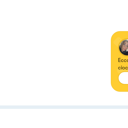
Ecc
cio
com
a di
i mi