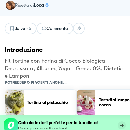
ricetta
di
Loca
Salva
·
5
Commenta
Introduzione
Fit Tortine con Farina di Cocco Biologica
Degrassata, Albume, Yogurt Greco 0%, Dietetic
e Lamponi
POTREBBERO PIACERTI ANCHE...
Tartufini lampo
Tortino al pistacchio
cocco
Calcola le dosi perfette per la tua dieta!
Clicca qui e scarica l’app olivia!