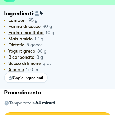
4
Ingredienti
Lamponi
95
g
Farina di cocco
40
g
Farina manitoba
10
g
Mais amido
10
g
Dietetic
5
gocce
Yogurt greco
30
g
Bicarbonato
3
g
Succo di limone
q.b.
Albume
150
ml
Copia ingredienti
Procedimento
Tempo totale
40 minuti