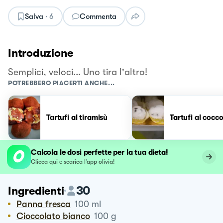
Salva
·
6
Commenta
Introduzione
Semplici, veloci... Uno tira l'altro!
POTREBBERO PIACERTI ANCHE...
Tartufi al tiramisù
Tartufi al cocc
Calcola le dosi perfette per la tua dieta!
Clicca qui e scarica l’app olivia!
30
Ingredienti
Panna fresca
100
ml
Cioccolato bianco
100
g