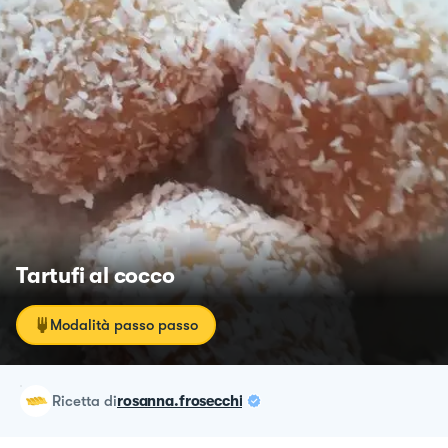
Tartufi al cocco
Modalità passo passo
ricetta
di
rosanna.frosecchi