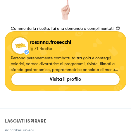
Commenta la ricetta: fai una domanda o complimentati! 😋
rosanna.frosecchi
71
ricette
Persona perennemente combattuta tra gola e conteggi
calorici, vorace divoratrice di programmi, riviste, filmati a
sfondo gastronomico, programmatrice annoiata di menu
settimanali per accontentare tutti i familiari ma che quando
Visita il profilo
non prende sonno anziché contare pecore...ripassa ricette a
memoria!
LASCIATI ISPIRARE
Pancakes ripieni