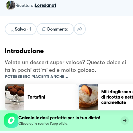
ricetta
di
Loredana1
Salva
·
1
Commenta
Introduzione
Volete un dessert super veloce? Questo dolce si
fa in pochi attimi ed e molto goloso.
POTREBBERO PIACERTI ANCHE...
Millefoglie con
Tartufini
di ricotta e net
caramellate
Calcola le dosi perfette per la tua dieta!
Clicca qui e scarica l’app olivia!