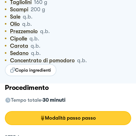
Tagliolini
160
g
Scampi
200
g
Sale
q.b.
Olio
q.b.
Prezzemolo
q.b.
Cipolle
q.b.
Carota
q.b.
Sedano
q.b.
Concentrato di pomodoro
q.b.
Copia ingredienti
Procedimento
Tempo totale
30 minuti
Modalità passo passo