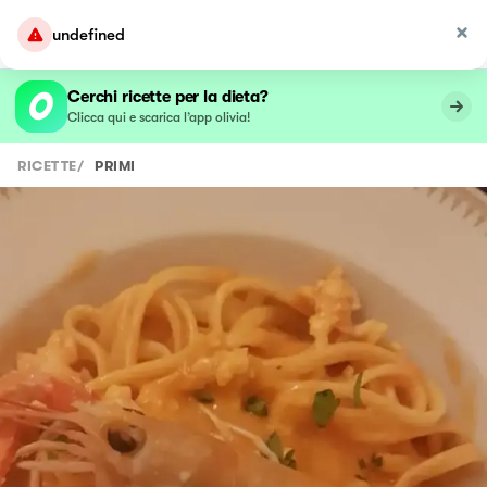
undefined
Cerchi ricette per la dieta?
Clicca qui e scarica l’app olivia!
RICETTE
/
PRIMI