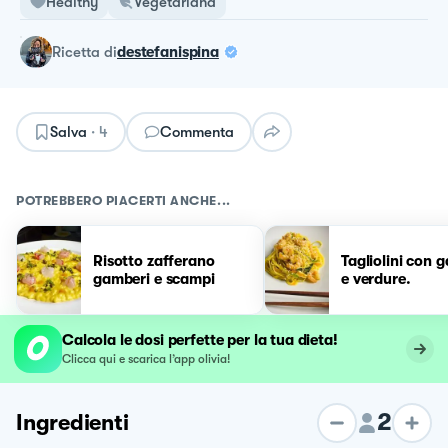
Healthy
Vegetariana
ricetta
di
destefanispina
Salva
·
4
Commenta
POTREBBERO PIACERTI ANCHE...
Risotto zafferano
Tagliolini con 
gamberi e scampi
e verdure.
Calcola le dosi perfette per la tua dieta!
Clicca qui e scarica l’app olivia!
2
Ingredienti