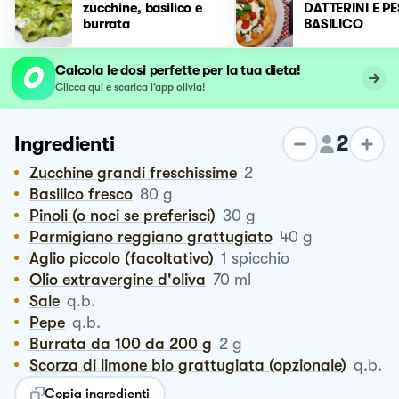
zucchine, basilico e
DATTERINI E PE
burrata
BASILICO
Calcola le dosi perfette per la tua dieta!
Clicca qui e scarica l’app olivia!
2
Ingredienti
Zucchine grandi freschissime
2
Basilico fresco
80
g
Pinoli (o noci se preferisci)
30
g
Parmigiano reggiano grattugiato
40
g
Aglio piccolo (facoltativo)
1
spicchio
Olio extravergine d'oliva
70
ml
Sale
q.b.
Pepe
q.b.
Burrata da 100 da 200 g
2
g
Scorza di limone bio grattugiata (opzionale)
q.b.
Copia ingredienti