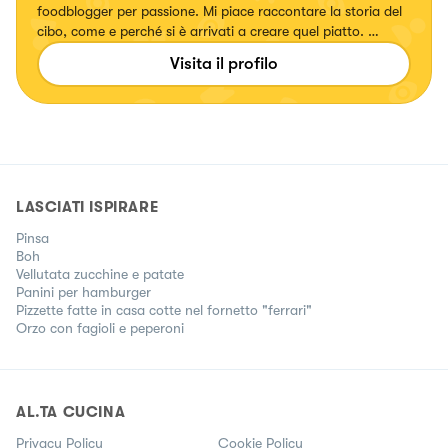
foodblogger per passione. Mi piace raccontare la storia del
cibo, come e perché si è arrivati a creare quel piatto. 👩🏻‍🍳
❤️
Visita il profilo
LASCIATI ISPIRARE
Pinsa
Boh
Vellutata zucchine e patate
Panini per hamburger
Pizzette fatte in casa cotte nel fornetto "ferrari"
Orzo con fagioli e peperoni
AL.TA CUCINA
Privacy Policy
Cookie Policy