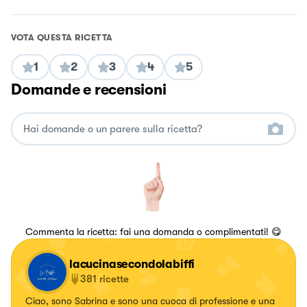
VOTA QUESTA RICETTA
1
2
3
4
5
Domande e recensioni
Commenta la ricetta: fai una domanda o complimentati! 😋
lacucinasecondolabiffi
381
ricette
Ciao, sono Sabrina e sono una cuoca di professione e una