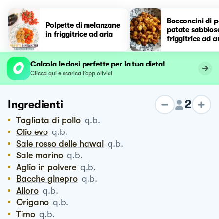
Bocconcini di p
Polpette di melanzane
patate sabbiose
in friggitrice ad aria
friggitrice ad a
Calcola le dosi perfette per la tua dieta!
Clicca qui e scarica l’app olivia!
2
Ingredienti
Tagliata di pollo
q.b.
Olio evo
q.b.
Sale rosso delle hawai
q.b.
Sale marino
q.b.
Aglio in polvere
q.b.
Bacche ginepro
q.b.
Alloro
q.b.
Origano
q.b.
Timo
q.b.