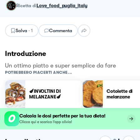
ricetta
di
Love_food_puglia_italy
Salva
·
1
Commenta
Introduzione
Un ottimo piatto e super semplice da fare
POTREBBERO PIACERTI ANCHE...
🍆INVOLTINI DI
Cotolette di
MELANZANE🍆
melanzane
Calcola le dosi perfette per la tua dieta!
Clicca qui e scarica l’app olivia!