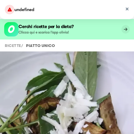
undefined
Cerchi ricette per la dieta?
Clicca qui e scarica l’app olivia!
RICETTE
/
PIATTO UNICO