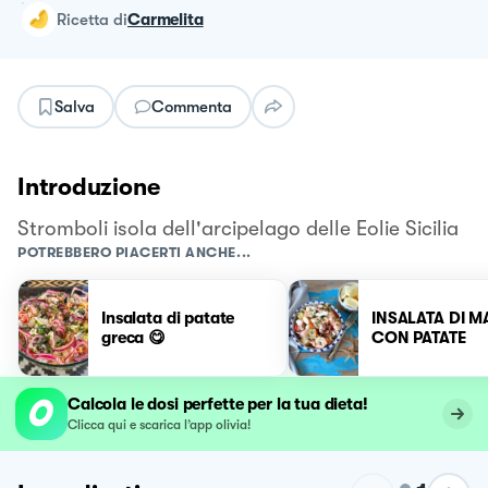
ricetta
di
Carmelita
Salva
Commenta
Introduzione
Stromboli isola dell'arcipelago delle Eolie Sicilia
POTREBBERO PIACERTI ANCHE...
Insalata di patate
INSALATA DI M
greca 😋
CON PATATE
Calcola le dosi perfette per la tua dieta!
Clicca qui e scarica l’app olivia!