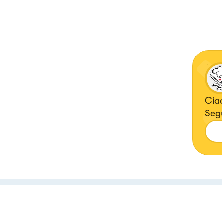
Ciao
Segu