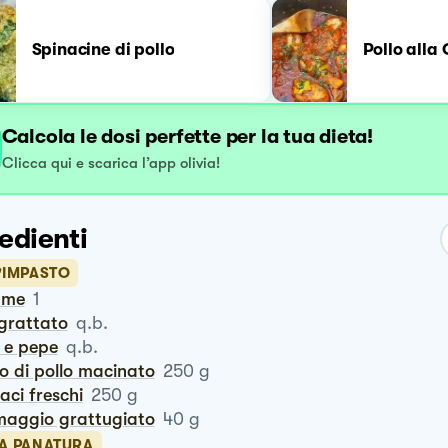
Spinacine di pollo
Pollo alla
Calcola le dosi perfette per la tua dieta!
Clicca qui e scarica l’app olivia!
edienti
'IMPASTO
ume
1
ngrattato
q.b.
e e pepe
q.b.
to di pollo macinato
250
g
naci freschi
250
g
rmaggio grattugiato
40
g
LA PANATURA