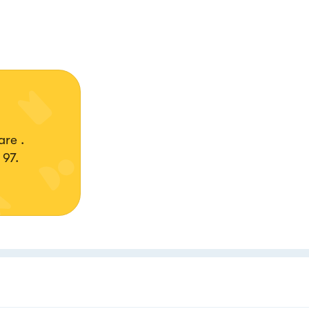
are .
 97.