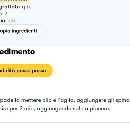
ngrattato
q.b.
a
2
ina
q.b.
opia ingredienti
edimento
dalità passo passo
padella mettere olio e l'aglio, aggiungere gli spinac
ire per 2 min, aggiungendo sale a piacere.