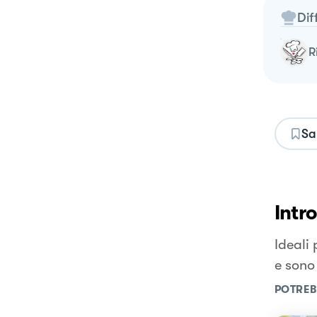
Dif
Sa
Intr
Ideali 
e sono
POTREB