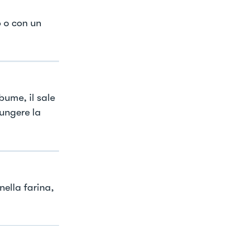
o o con un
lbume, il sale
ungere la
nella farina,