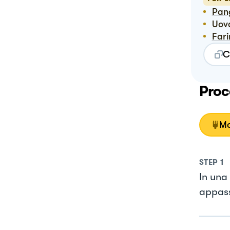
Pa
Uov
Far
C
Proc
Mo
STEP
1
In una 
appass