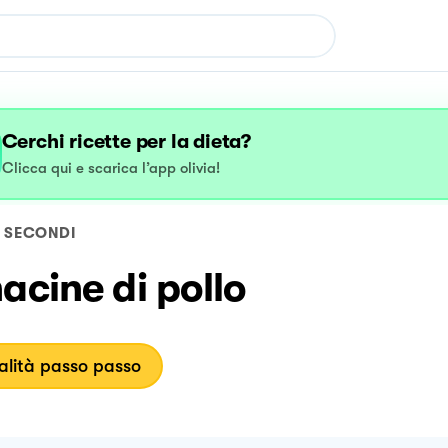
Cerchi ricette per la dieta?
Clicca qui e scarica l’app olivia!
SECONDI
acine di pollo
lità passo passo