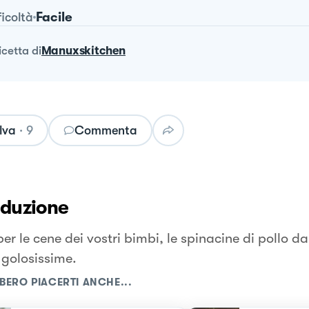
Facile
ficoltà
ricetta
di
Manuxskitchen
lva
·
9
Commenta
oduzione
per le cene dei vostri bimbi, le spinacine di pollo d
 golosissime.
BERO PIACERTI ANCHE...