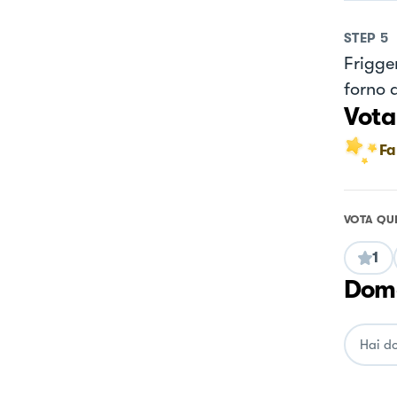
STEP
5
Frigge
forno a
Vota
Fa
VOTA QU
1
Doma