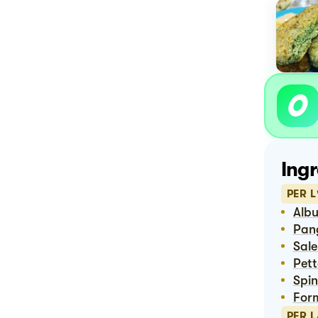
Ingr
PER L
Alb
Pa
Sal
Pet
Spi
Fo
PER 