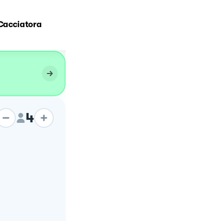
 Cacciatora
Spinacine di Pollo 🍗
4