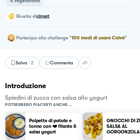
Vegetariana
ricetta
di
ciroat
Partecipa alla challenge
"
100 modi di usare Calvé
"
Salva
·
2
Commenta
Introduzione
Spiedini di zucca con salsa allo yogurt
POTREBBERO PIACERTI ANCHE...
Polpette di patate e
GNOCCHI DI 
tonno con ❤️ filante &
SALSA AL
salsa yogurt
GORGONZOLA
SPECK