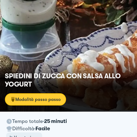
SPIEDINI DI ZUCCA CON SALSA ALLO
YOGURT
Modalità passo passo
Tempo totale
25 minuti
Difficoltà
Facile