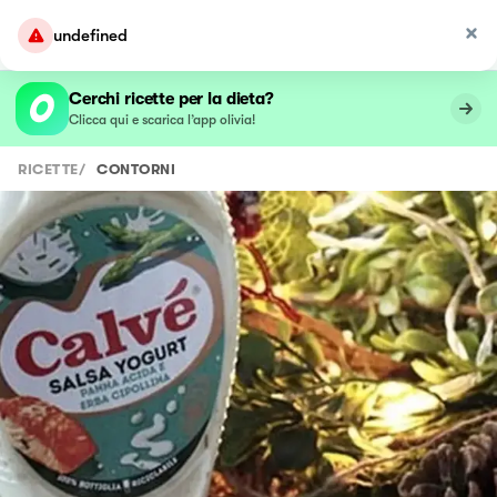
undefined
Cerchi ricette per la dieta?
Clicca qui e scarica l’app olivia!
RICETTE
/
CONTORNI