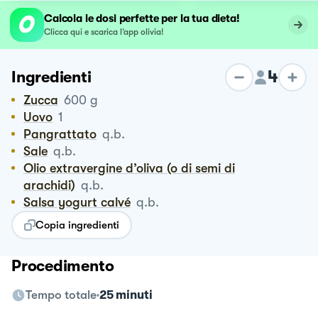
Calcola le dosi perfette per la tua dieta!
Clicca qui e scarica l’app olivia!
4
Ingredienti
Zucca
600
g
Uovo
1
Pangrattato
q.b.
Sale
q.b.
Olio extravergine d’oliva (o di semi di
arachidi)
q.b.
Salsa yogurt calvé
q.b.
Copia ingredienti
Procedimento
Tempo totale
25 minuti