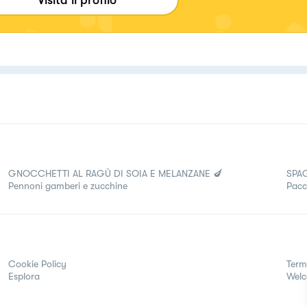
Visita il profilo
GNOCCHETTI AL RAGÙ DI SOIA E MELANZANE 🍆
SPA
Pennoni gamberi e zucchine
Pacc
Cookie Policy
Term
Esplora
Wel