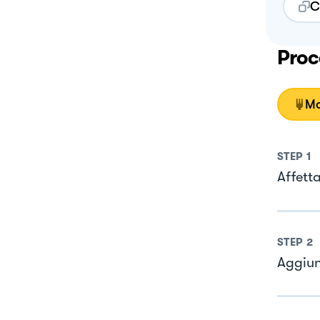
C
Proc
Mo
STEP
1
Affetta
STEP
2
Aggiun