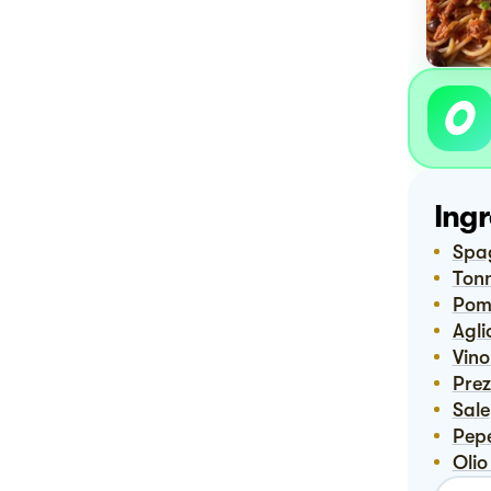
Ingr
Spa
Ton
Pom
Agli
Vin
Pre
Sale
Pep
Oli