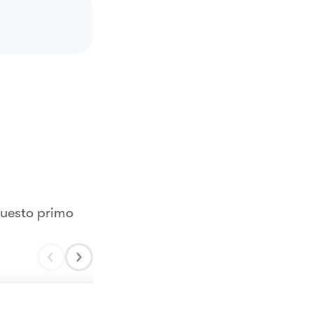
 questo primo
Spaghetti al tonno, limo