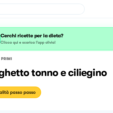
Cerchi ricette per la dieta?
Clicca qui e scarica l’app olivia!
PRIMI
hetto tonno e ciliegino
lità passo passo