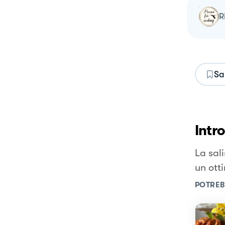
Sa
Intr
La sali
un ott
POTREB