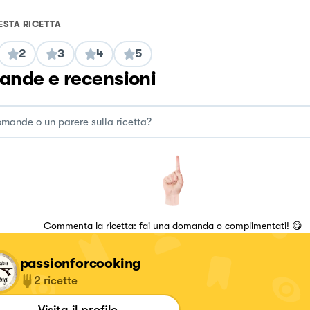
ESTA RICETTA
2
3
4
5
nde e recensioni
Commenta la ricetta: fai una domanda o complimentati! 😋
passionforcooking
2
ricette