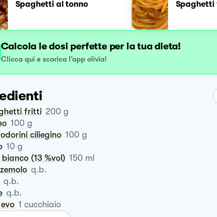
Spaghetti al tonno
Spaghetti 
Calcola le dosi perfette per la tua dieta!
Clicca qui e scarica l’app olivia!
edienti
ghetti fritti
200
g
no
100
g
odorini ciliegino
100
g
o
10
g
o bianco (13 %vol)
150
ml
zzemolo
q.b.
q.b.
e
q.b.
o evo
1
cucchiaio