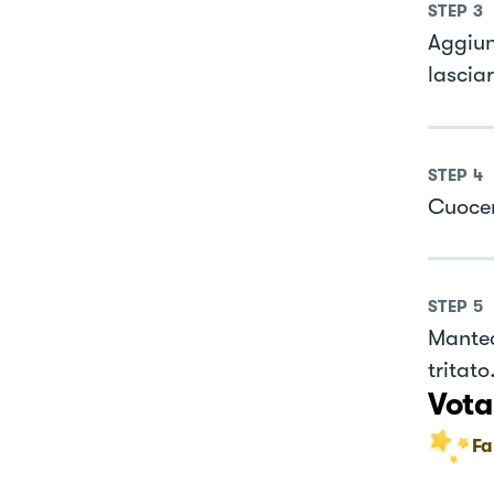
STEP
3
Aggiun
lascia
STEP
4
Cuocer
STEP
5
Mantec
tritato
Vota
Fa