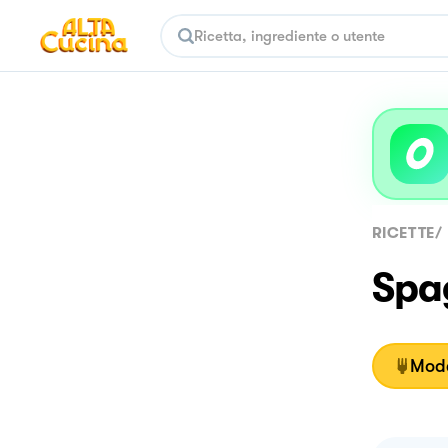
RICETTE
/
Spag
Moda