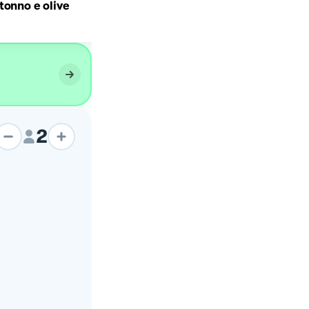
tonno e olive
e pistacchio
2