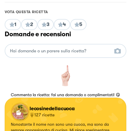
VOTA QUESTA RICETTA
1
2
3
4
5
Domande e recensioni
Commenta la ricetta: fai una domanda o complimentati! 😋
lecosinedellacuoca
127
ricette
Nonostante il nome non sono una cuoca, ma sono da
sempre appassionata di cucina. Mi piace sperimentare