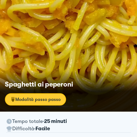
Spaghetti ai peperoni
Modalità passo passo
Tempo totale
25 minuti
Difficoltà
Facile