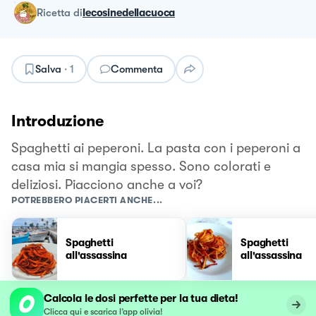
ricetta
di
lecosinedellacuoca
Salva
·
1
Commenta
Introduzione
Spaghetti ai peperoni. La pasta con i peperoni a
casa mia si mangia spesso. Sono colorati e
deliziosi. Piacciono anche a voi?
POTREBBERO PIACERTI ANCHE...
Spaghetti
Spaghetti
all'assassina
all'assassina
Calcola le dosi perfette per la tua dieta!
Clicca qui e scarica l’app olivia!