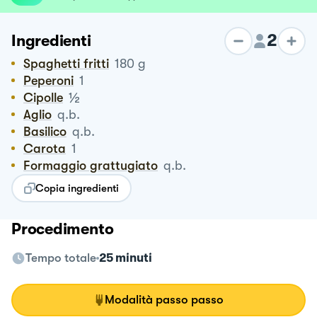
2
Ingredienti
Spaghetti fritti
180
g
Peperoni
1
½
Cipolle
Aglio
q.b.
Basilico
q.b.
Carota
1
Formaggio grattugiato
q.b.
Copia ingredienti
Procedimento
Tempo totale
25 minuti
Modalità passo passo