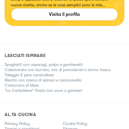
nuove ricette, anche se le cose semplici sono le mie
preferite! Preferisco i primi piatti, i dolci invece non sono il
Visita il profilo
mio forte. Ma ne troverete comunque 😁 Mi trovate anche
su Facebook e YouTube con lo stesso nome 😊
LASCIATI ISPIRARE
Spaghetti con asparagi, polpo e gamberetti
Calamarata con burrata, mix di pomodorini e tonno fresco
Taleggio & pere caramellate
Risotto con crema di spinaci e caciocavallo
Carbonara di Mare
"La CarboMare" Pasta con uova e gamberi
AL.TA CUCINA
Privacy Policy
Cookie Policy
Termini e condizioni
Sitemap