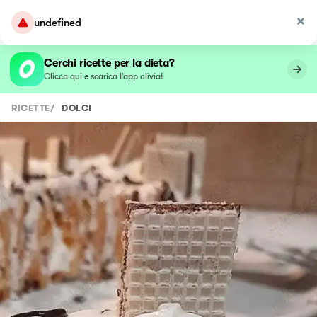
undefined
Cerchi ricette per la dieta?
Clicca qui e scarica l’app olivia!
RICETTE
/
DOLCI