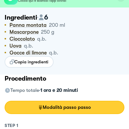
Clicca qui e scarica l’app olivia!
6
Ingredienti
Panna montata
200
ml
Mascarpone
250
g
Cioccolato
q.b.
Uova
q.b.
Gocce di limone
q.b.
Copia ingredienti
Procedimento
Tempo totale
1 ora e 20 minuti
Modalità passo passo
STEP
1