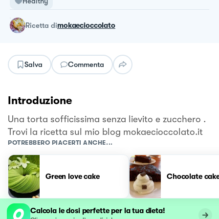
Healthy
ricetta
di
mokaecioccolato
Salva
Commenta
Introduzione
Una torta sofficissima senza lievito e zucchero .
Trovi la ricetta sul mio blog mokaecioccolato.it
POTREBBERO PIACERTI ANCHE...
Green love cake
Chocolate cak
Calcola le dosi perfette per la tua dieta!