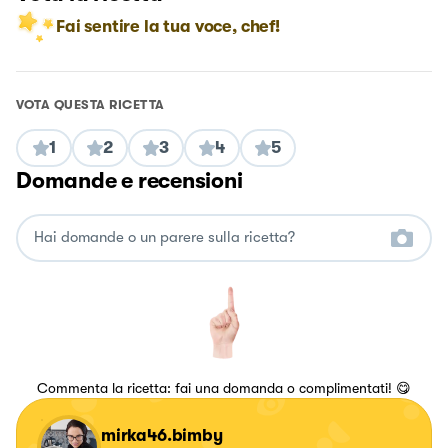
Fai sentire la tua voce, chef!
VOTA QUESTA RICETTA
1
2
3
4
5
Domande e recensioni
Commenta la ricetta: fai una domanda o complimentati! 😋
mirka46.bimby