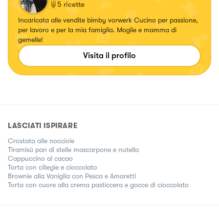
5
ricette
Incaricata alle vendite bimby vorwerk Cucino per passione,
per lavoro e per la mia famiglia. Moglie e mamma di
gemelle!
Visita il profilo
LASCIATI ISPIRARE
Crostata alle nocciole
Tiramisù pan di stelle mascarpone e nutella
Cappuccino al cacao
Torta con ciliegie e cioccolato
Brownie alla Vaniglia con Pesca e Amaretti
Torta con cuore alla crema pasticcera e gocce di cioccolato