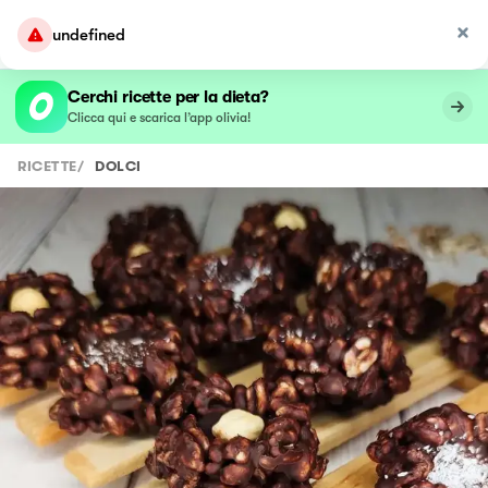
undefined
Cerchi ricette per la dieta?
Clicca qui e scarica l’app olivia!
RICETTE
/
DOLCI