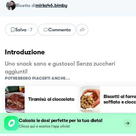
ricetta
di
mirka46.bimby
Salva
·
7
Commenta
Introduzione
Uno snack sano e gustoso! Senza zuccheri
aggiunti!
POTREBBERO PIACERTI ANCHE...
Biscotti al farr
Tiramisù al cioccolato
soffiato e cioc
Calcola le dosi perfette per la tua dieta!
Clicca qui e scarica l’app olivia!