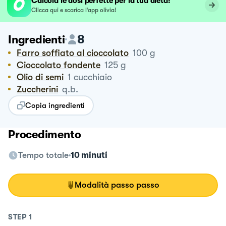
Calcola le dosi perfette per la tua dieta!
Clicca qui e scarica l’app olivia!
8
Ingredienti
Farro soffiato al cioccolato
100
g
Cioccolato fondente
125
g
Olio di semi
1
cucchiaio
Zuccherini
q.b.
Copia ingredienti
Procedimento
Tempo totale
10 minuti
Modalità passo passo
STEP
1