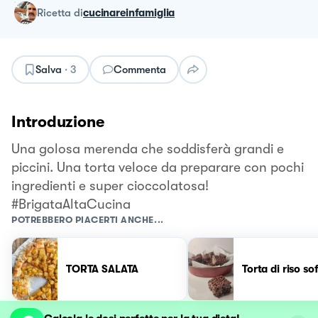
ricetta
di
cucinareinfamiglia
Salva
·
3
Commenta
Introduzione
Una golosa merenda che soddisferà grandi e
piccini. Una torta veloce da preparare con pochi
ingredienti e super cioccolatosa!
#BrigataAltaCucina
POTREBBERO PIACERTI ANCHE...
TORTA SALATA
Torta di riso so