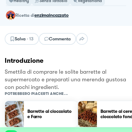
Healthy
Senza lattosio
Vegetariana
ricetta
di
enzimaincazzato
Salva
·
13
Commenta
Introduzione
Smettila di comprare le solite barrette al
supermercato e preparati una merenda gustosa
con pochi ingredienti.
POTREBBERO PIACERTI ANCHE...
Barrette al cioccolato
Barrette ai cere
e Farro
cioccolato fon