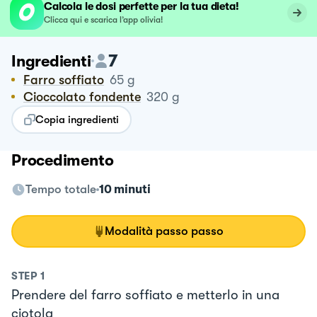
Calcola le dosi perfette per la tua dieta!
Clicca qui e scarica l’app olivia!
7
Ingredienti
Farro soffiato
65
g
Cioccolato fondente
320
g
Copia ingredienti
Procedimento
Tempo totale
10 minuti
Modalità passo passo
STEP
1
Prendere del farro soffiato e metterlo in una
ciotola