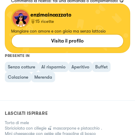
Commenta la ricetta: fai una domanda o complimentati! 😋
enzimaincazzato
15
ricette
Mangiare con amore e con gioia ma senza lattosio
Visita il profilo
PRESENTE IN
Senza cotture
Al risparmio
Aperitivo
Buffet
Colazione
Merenda
LASCIATI ISPIRARE
Torta di mele
Sbriciolata con ciliegie 🍒 mascarpone e pistacchio .
Mini cheesecake con gelée alle fragoline di bosco