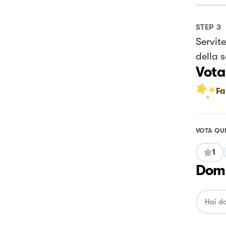
STEP
3
Servite
della s
Vota
Fa
VOTA QU
1
Doma