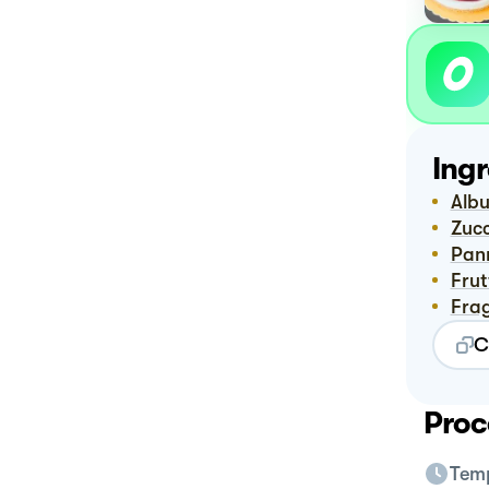
Ingr
Alb
Zuc
Pa
Fru
Fra
C
Proc
Temp