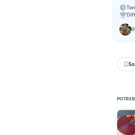
Tem
Dif
Sa
POTREB