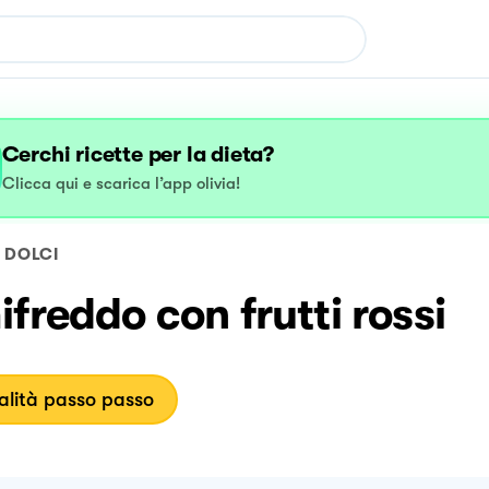
Cerchi ricette per la dieta?
Clicca qui e scarica l’app olivia!
DOLCI
freddo con frutti rossi
lità passo passo