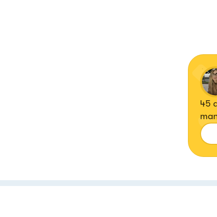
45 a
man