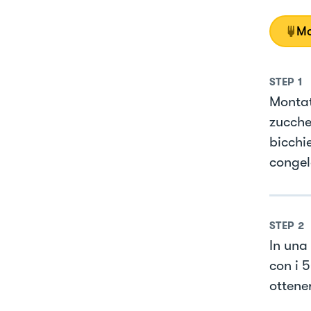
Mo
STEP
1
Montat
zucche
bicchi
congel
STEP
2
In una 
con i 
ottene