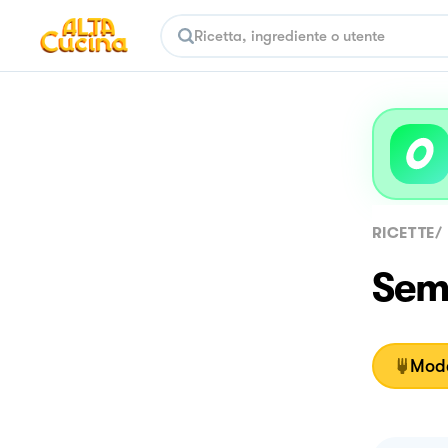
RICETTE
/
Semi
Moda