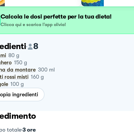
Calcola le dosi perfette per la tua dieta!
Clicca qui e scarica l’app olivia!
edienti
8
umi
80
g
chero
150
g
nna da montare
300
ml
tti rossi misti
160
g
gole
100
g
opia ingredienti
edimento
3 ore
o totale