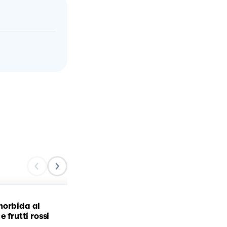
morbida al
Crostata ai frutti rossi
e frutti rossi