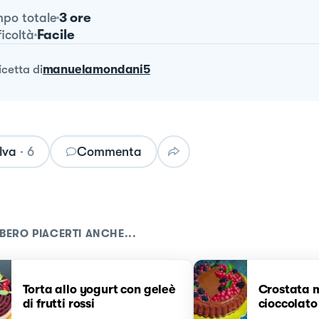
3 ore
po totale
Facile
ficoltà
ricetta
di
manuelamondani5
lva
·
6
Commenta
BERO PIACERTI ANCHE...
Torta allo yogurt con geleè
Crostata 
di frutti rossi
cioccolato 