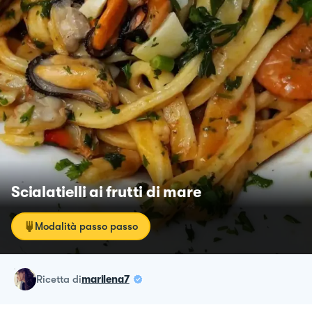
Scialatielli ai frutti di mare
Modalità passo passo
ricetta
di
marilena7