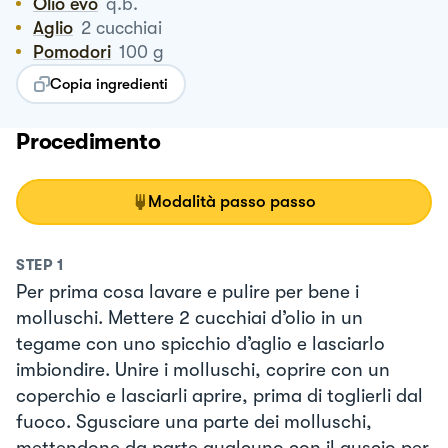
Olio evo
q.b.
Aglio
2
cucchiai
Pomodori
100
g
Copia ingredienti
Procedimento
Modalità passo passo
STEP
1
Per prima cosa lavare e pulire per bene i
molluschi. Mettere 2 cucchiai d’olio in un
tegame con uno spicchio d’aglio e lasciarlo
imbiondire. Unire i molluschi, coprire con un
coperchio e lasciarli aprire, prima di toglierli dal
fuoco. Sgusciare una parte dei molluschi,
mettendone da parte qualcuno con il guscio per