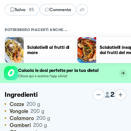
Salva
·
85
Commenta
POTREBBERO PIACERTI ANCHE...
Scialatielli ai frutti di
Scialatielli insa
mare
dai frutti del m
Calcola le dosi perfette per la tua dieta!
Clicca qui e scarica l’app olivia!
2
Ingredienti
Cozze
200
g
Vongole
200
g
Calamaro
200
g
Gamberi
200
g