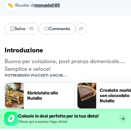
ricetta
di
manuela085
Salva
·
10
Commenta
Introduzione
Buona per colazione, post pranzo domenicale….
Semplice e veloce!
POTREBBERO PIACERTI ANCHE...
Crostata morb
Sbriciolata alla
con cioccolato 
Nutella
Nutella
Calcola le dosi perfette per la tua dieta!
Clicca qui e scarica l’app olivia!