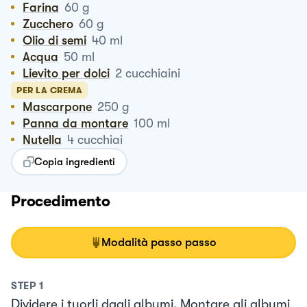
Farina
60
g
Zucchero
60
g
Olio di semi
40
ml
Acqua
50
ml
Lievito per dolci
2
cucchiaini
PER LA CREMA
Mascarpone
250
g
Panna da montare
100
ml
Nutella
4
cucchiai
Copia ingredienti
Procedimento
Modalità passo passo
STEP
1
Dividere i tuorli dagli albumi. Montare gli albumi