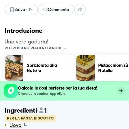
Salva
·
14
Commenta
Introduzione
Una vera goduria!
POTREBBERO PIACERTI ANCHE...
Sbriciolata alla
Pistacchiomisù
Nutella
Nutella
Calcola le dosi perfette per la tua dieta!
Clicca qui e scarica l’app olivia!
1
Ingredienti
PER LA PASTA BISCOTTO
Uova
4