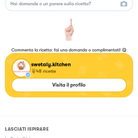
Commenta la ricetta: fai una domanda o complimentati! 😋
swetaly.kitchen
48
ricette
Visita il profilo
LASCIATI ISPIRARE