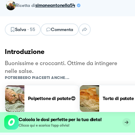
ricetta
di
simoneantonella54
Salva
·
55
Commenta
Introduzione
Buonissime e croccanti. Ottime da intingere
nelle salse.
POTREBBERO PIACERTI ANCHE...
Polpettone di patate😍
Torta di patate
Calcola le dosi perfette per la tua dieta!
Clicca qui e scarica l’app olivia!