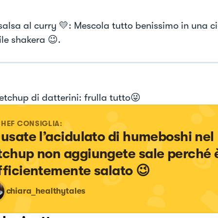
salsa al curry 💛: Mescola tutto benissimo in una ci
ile shakera 😉.
ketchup di datterini: frulla tutto😜
CHEF CONSIGLIA:
 usate l’acidulato di humeboshi nel 
tchup non aggiungete sale perché è
fficientemente salato 😉
chiara_healthytales