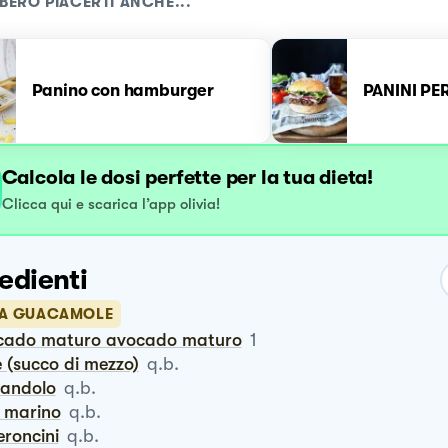
BERO PIACERTI ANCHE...
Panino con hamburger
PANINI P
Calcola le dosi perfette per la tua dieta!
Clicca qui e scarica l’app olivia!
edienti
LA GUACAMOLE
ocado maturo avocado maturo
1
e (succo di mezzo)
q.b.
riandolo
q.b.
e marino
q.b.
eroncini
q.b.