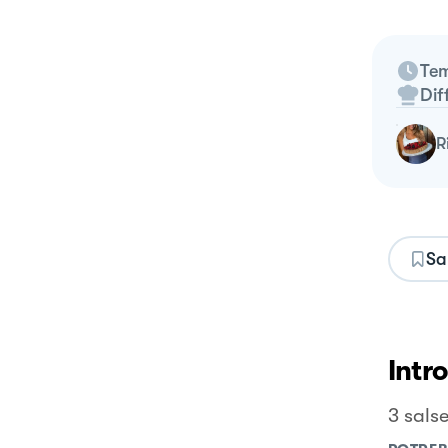
Tem
Dif
Sa
Intr
3 sals