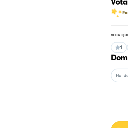
Vota
Fa
VOTA QU
1
Doma