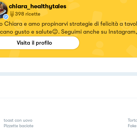
chiara_healthytales
398
ricette
 Chiara e amo propinarvi strategie di felicità a tavo
cano gusto e salute😉. Seguimi anche su Instagram,
i i video delle ricette 🥰! 👉🏻ig : chiara_healthytales
Visita il profilo
toast con uovo
Tort
Pizzette baciate
Fake