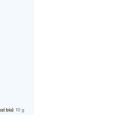
zi bio)
10
g