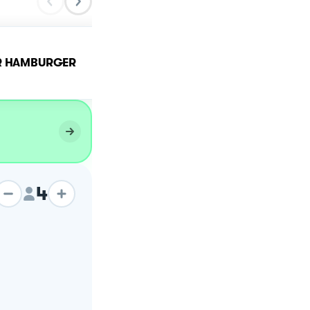
ER HAMBURGER
Hamburger in umido.
4