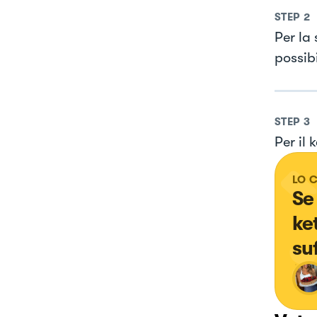
STEP
2
Per la 
possib
STEP
3
Per il 
LO 
Se
ke
su