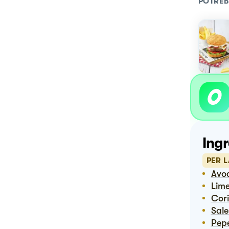
POTREB
Ingr
PER 
Av
Lim
Co
Sal
Pep