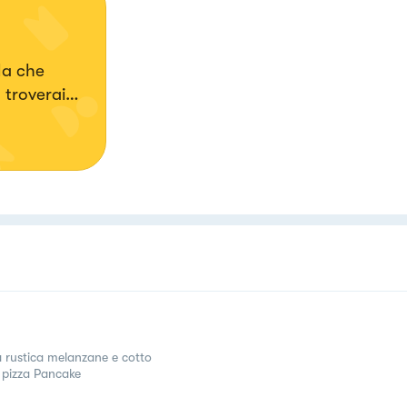
la che
 troverai
a rustica melanzane e cotto
 pizza Pancake