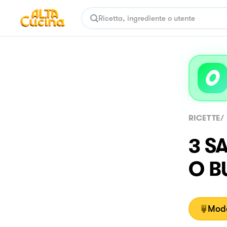
RICETTE
/
3 S
O B
Moda