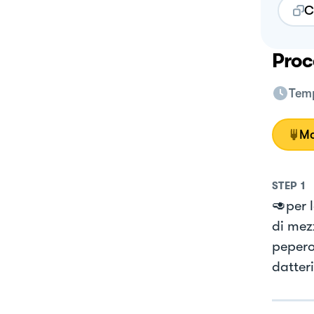
C
Proc
Temp
Mo
STEP
1
🥑per 
di mezz
pepero
datteri