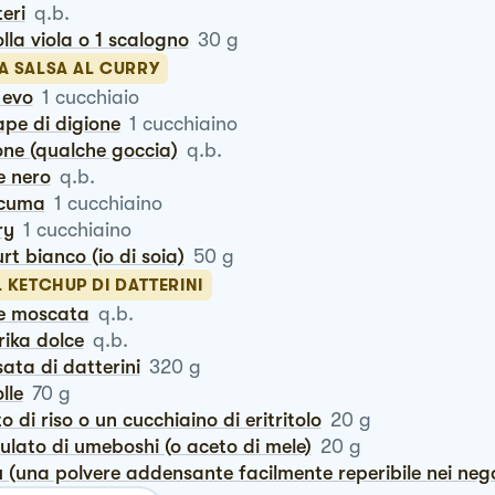
teri
q.b.
polla viola o 1 scalogno
30
g
LA SALSA AL CURRY
o evo
1
cucchiaio
ape di digione
1
cucchiaino
one (qualche goccia)
q.b.
e nero
q.b.
rcuma
1
cucchiaino
ry
1
cucchiaino
urt bianco (io di soia)
50
g
L KETCHUP DI DATTERINI
ce moscata
q.b.
rika dolce
q.b.
sata di datterini
320
g
olle
70
g
lto di riso o un cucchiaino di eritritolo
20
g
dulato di umeboshi (o aceto di mele)
20
g
u (una polvere addensante facilmente reperibile nei nego