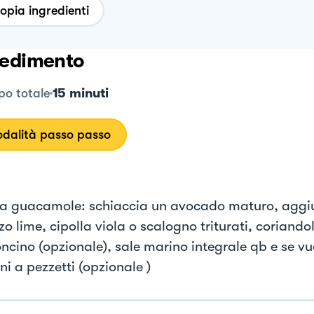
opia ingredienti
edimento
15 minuti
o totale
dalità passo passo
la guacamole: schiaccia un avocado maturo, aggiu
o lime, cipolla viola o scalogno triturati, coriando
ncino (opzionale), sale marino integrale qb e se vu
ni a pezzetti (opzionale )