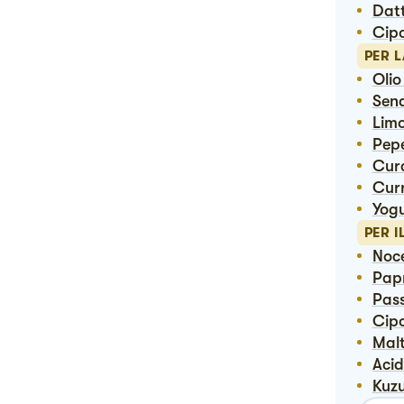
Dat
Ci
PER 
Oli
Sen
Lim
Pep
Cu
Cur
Yog
PER I
No
Pap
Pas
Cip
Ma
Aci
Kuz