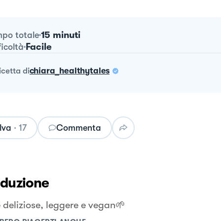
15 minuti
po totale
Facile
ficoltà
ricetta
di
chiara_healthytales
lva
·
17
Commenta
oduzione
e deliziose, leggere e vegan🌱