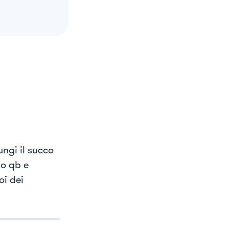
ngi il succo
lo qb e
oi dei