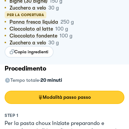
Bignè (30 bignè)
150
g
Zucchero a velo
30
g
PER LA COPERTURA
Panna fresca liquida
250
g
Cioccolato al latte
100
g
Cioccolato fondente
100
g
Zucchero a velo
30
g
Copia ingredienti
Procedimento
Tempo totale
20 minuti
Modalità passo passo
STEP
1
Per la pasta choux Iniziate preparando e