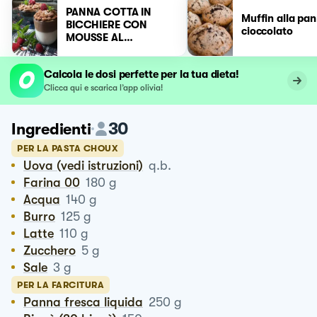
PANNA COTTA IN
Muffin alla pan
BICCHIERE CON
cioccolato
MOUSSE AL
CIOCCOLATO 🍫
Calcola le dosi perfette per la tua dieta!
Clicca qui e scarica l’app olivia!
30
Ingredienti
PER LA PASTA CHOUX
Uova (vedi istruzioni)
q.b.
Farina 00
180
g
Acqua
140
g
Burro
125
g
Latte
110
g
Zucchero
5
g
Sale
3
g
PER LA FARCITURA
Panna fresca liquida
250
g