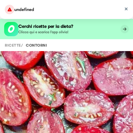
undefined
Cerchi ricette per la dieta?
Clicca qui e scarica l’app olivia!
RICETTE
/
CONTORNI