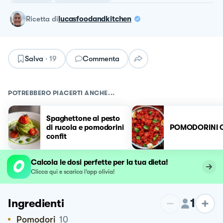
ricetta
di
lucasfoodandkitchen
Salva
·
19
Commenta
POTREBBERO PIACERTI ANCHE...
Spaghettone al pesto
di rucola e pomodorini
POMODORINI 
confit
Calcola le dosi perfette per la tua dieta!
Clicca qui e scarica l’app olivia!
1
Ingredienti
Pomodori
10