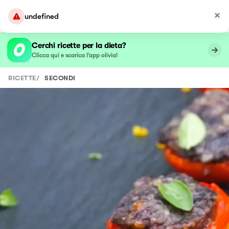
undefined
Cerchi ricette per la dieta?
Clicca qui e scarica l’app olivia!
RICETTE
/
SECONDI