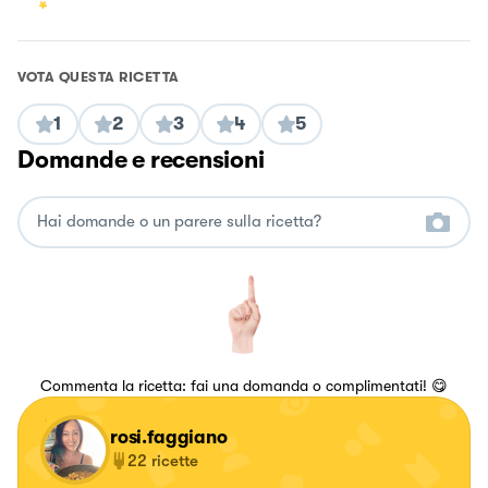
VOTA QUESTA RICETTA
1
2
3
4
5
Domande e recensioni
Commenta la ricetta: fai una domanda o complimentati! 😋
rosi.faggiano
22
ricette