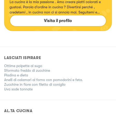
La cucina è la mia passione . Amo creare piatti colorati e
gustosi. Parola d’ordine in cucina ? Divertirsi perché ,
credetemi , in cucina non ci si annoia mai. Seguitemi e
divertiamoci insieme a colorare le nostre giornate perché a
Visita il profilo
tavola torna sempre il buonumore 😉
LASCIATI ISPIRARE
Ottime polpette al sugo
Sformato freddo di zucchine
Piadina e dieta
Anelli di calamari al forno con pomodorini e feta.
Zucchine in fiore con filetto di coniglio
Uva sode tonnate
AL.TA CUCINA