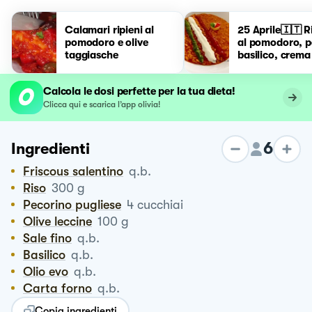
Calamari ripieni al
25 Aprile🇮🇹 R
pomodoro e olive
al pomodoro, p
taggiasche
basilico, crema
burrata...
Calcola le dosi perfette per la tua dieta!
Clicca qui e scarica l’app olivia!
6
Ingredienti
Friscous salentino
q.b.
Riso
300
g
Pecorino pugliese
4
cucchiai
Olive leccine
100
g
Sale fino
q.b.
Basilico
q.b.
Olio evo
q.b.
Carta forno
q.b.
Copia ingredienti