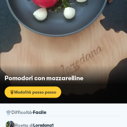
Pomodori con mozzarelline
Modalità passo passo
Difficoltà
Facile
ricetta
di
Loredana1