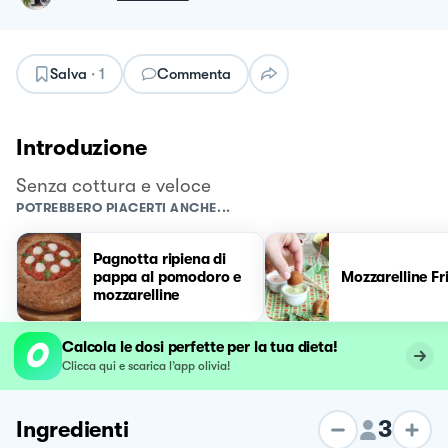
Salva
·
1
Commenta
Introduzione
Senza cottura e veloce
POTREBBERO PIACERTI ANCHE...
Pagnotta ripiena di
pappa al pomodoro e
Mozzarelline Fr
mozzarelline
Calcola le dosi perfette per la tua dieta!
Clicca qui e scarica l’app olivia!
3
Ingredienti