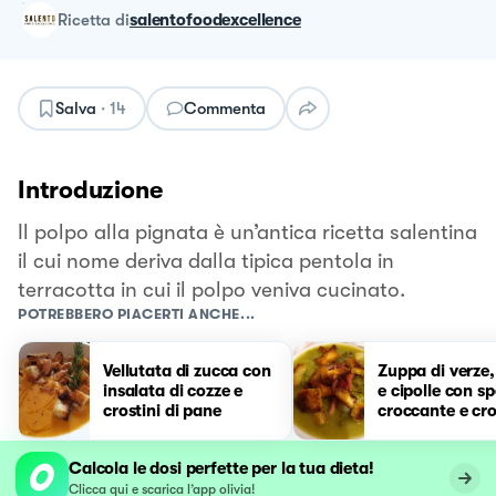
ricetta
di
salentofoodexcellence
Salva
·
14
Commenta
Introduzione
Il polpo alla pignata è un’antica ricetta salentina
il cui nome deriva dalla tipica pentola in
terracotta in cui il polpo veniva cucinato.
POTREBBERO PIACERTI ANCHE...
Vellutata di zucca con
Zuppa di verze,
insalata di cozze e
e cipolle con s
crostini di pane
croccante e cros
pane
Calcola le dosi perfette per la tua dieta!
Clicca qui e scarica l’app olivia!