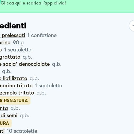
Clicca qui e scarica l’app olivia!
edienti
i prelessati
1
confezione
orino
90
g
o
1
scatoletta
ngrattato
q.b.
ive sacla' denocciolate
q.b.
q.b.
io liofilizzato
q.b.
marino tritato
1
scatoletta
zzemolo tritato
q.b.
LA PANATURA
enta
q.b.
o di semi
q.b.
URA
uti
10
scatolette