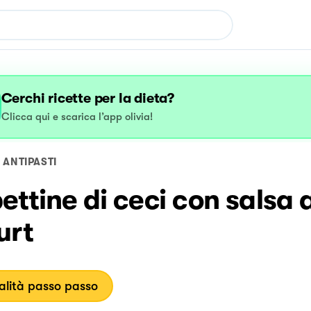
Cerchi ricette per la dieta?
Clicca qui e scarica l’app olivia!
ANTIPASTI
ettine di ceci con salsa a
urt
lità passo passo