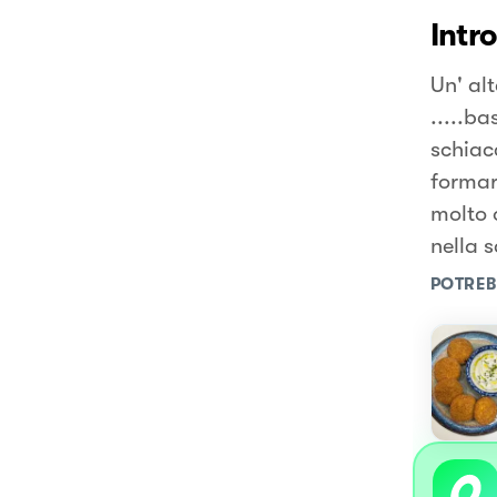
Intr
Un' alt
.....ba
schiacc
formare
molto 
nella s
POTREB