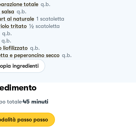
parazione totale
q.b.
a salsa
q.b.
urt al naturale
1
scatoletta
½
riolo tritato
scatoletta
q.b.
q.b.
io liofilizzato
q.b.
etta e peperoncino secco
q.b.
opia ingredienti
edimento
45 minuti
o totale
dalità passo passo