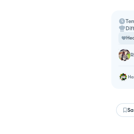
Tem
Dif
Hea
Ha 
Sa