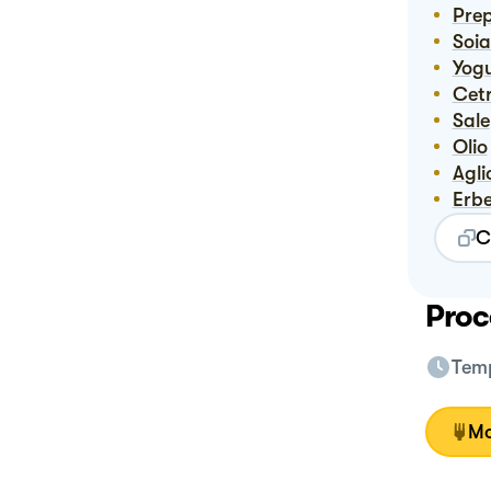
Pre
Soi
Yog
Cet
Sale
Olio
Agl
Erb
C
Proc
Temp
Mo