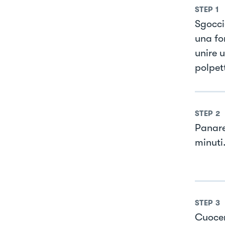
STEP
1
Sgoccio
una fo
unire 
polpett
STEP
2
Panare 
minuti
STEP
3
Cuocer