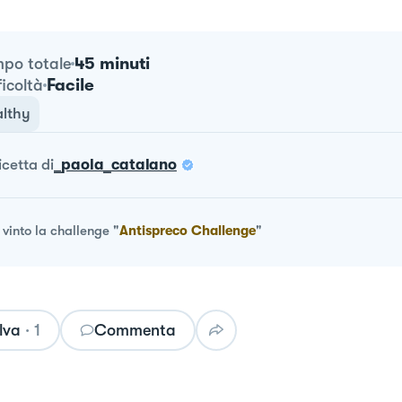
45 minuti
po totale
Facile
ficoltà
lthy
ricetta
di
_paola_catalano
vinto la challenge
"
Antispreco Challenge
"
lva
·
1
Commenta