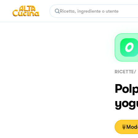
RICETTE
/
Polp
yog
Moda