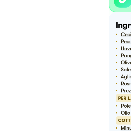
Ingr
Cec
Pec
Uov
Pa
Ol
Sale
Agl
Ros
Pre
PER 
Pol
Oli
COTT
Min