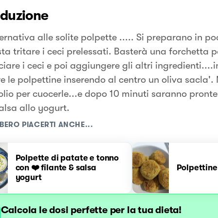
oduzione
ernativa alle solite polpette ..... Si preparano in 
sta tritare i ceci prelessati. Basterà una forchetta p
iare i ceci e poi aggiungere gli altri ingredienti...
 le polpettine inserendo al centro un oliva sacla'.
olio per cuocerle...e dopo 10 minuti saranno pront
alsa allo yogurt.
BERO PIACERTI ANCHE...
Polpette di patate e tonno
con ❤️ filante & salsa
Polpettine
yogurt
Calcola le dosi perfette per la tua dieta!