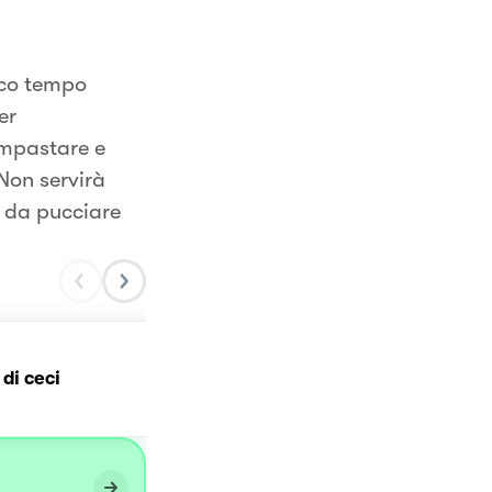
poco tempo
er
.impastare e
 Non servirà
e da pucciare
Polpettine di ceci alla
 di ceci
paprika