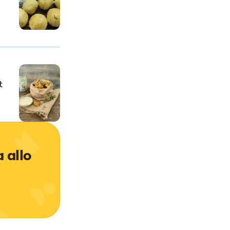
t
 allo 