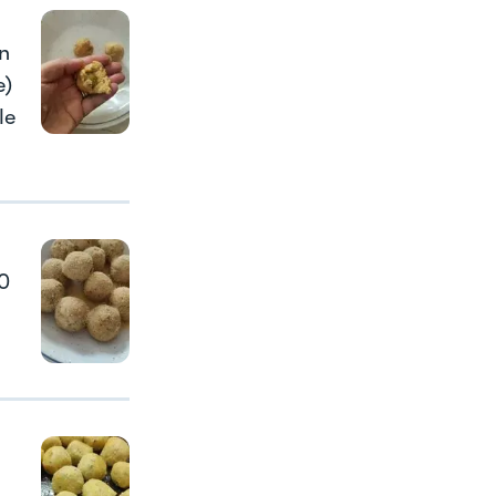
n
e)
le
20