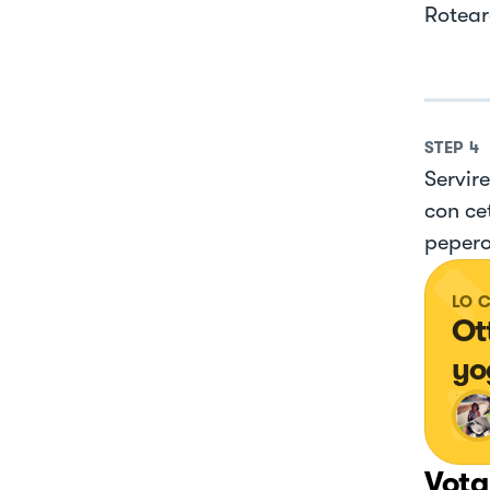
Rotear
STEP
4
Servir
con cet
pepero
LO 
Ot
yo
Vota