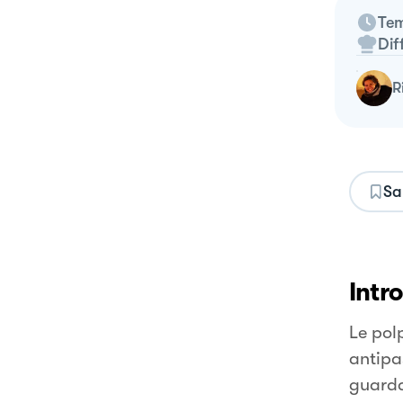
Tem
Dif
Sa
Intr
Le pol
antipa
guarda