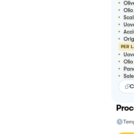
Ol
Ol
Sca
Uov
Acc
Or
PER L
Uov
Oli
Pa
Sal
C
Proc
Temp