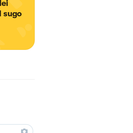
ei 
l sugo 