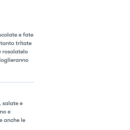
scolate e fate
tanto tritate
 rosolatelo
cioglieranno
 salate e
ano e
te anche le