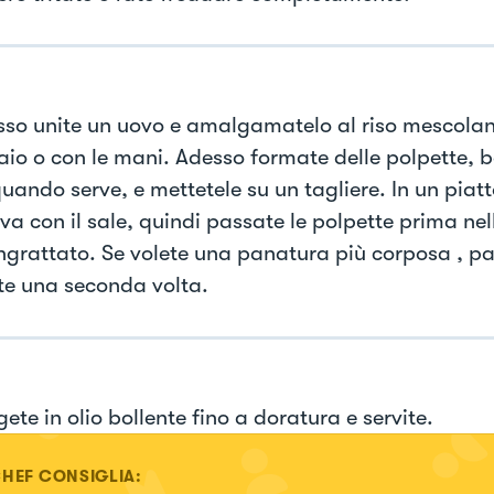
sso unite un uovo e amalgamatelo al riso mescola
aio o con le mani. Adesso formate delle polpette, 
uando serve, e mettetele su un tagliere. In un piatt
va con il sale, quindi passate le polpette prima nel
ngrattato. Se volete una panatura più corposa , pa
te una seconda volta.
gete in olio bollente fino a doratura e servite.
CHEF CONSIGLIA: