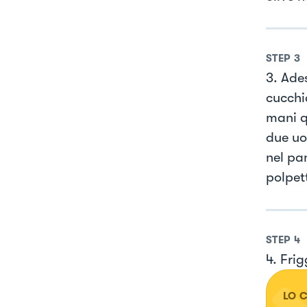
STEP
3
3. Ade
cucchi
mani q
due uo
nel pa
polpet
STEP
4
4. Frig
LO 