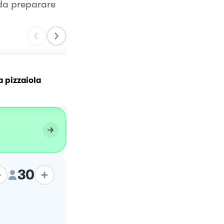
 da preparare
a pizzaiola
Pizzette di riso
30