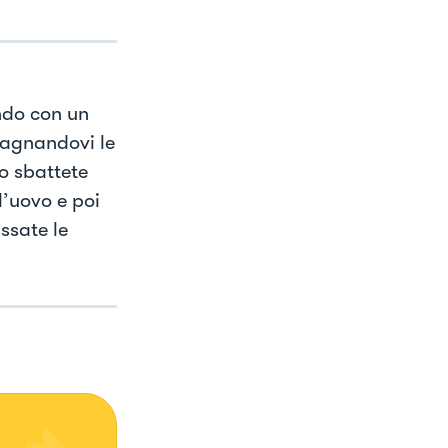
ndo con un
bagnandovi le
o sbattete
l’uovo e poi
ssate le