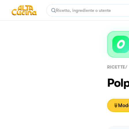
RICETTE
/
Polp
Moda