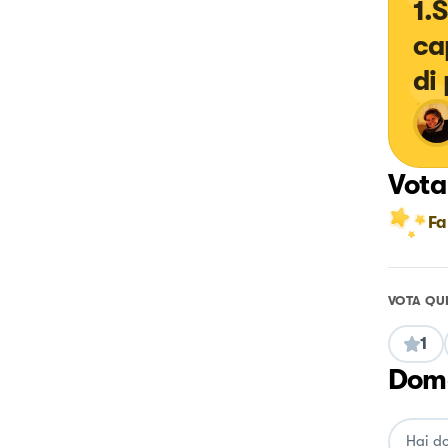
1.
ca
di
Vota
Fa
VOTA QU
1
Doma