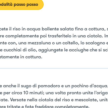
dalità passo passo
ete il riso in acqua bollente salata fino a cottura, 
re completamente poi trasferitelo in una ciotola. In
nte con, una mezzaluna o un coltello, lo scalogno e
e cucchiai di olio, aggiungete le acciughe che si s
tamente in cottura.
te anche il sugo di pomodoro e un pochino d’acqua,
 per circa 10 minuti; una volta pronto unite l’orig
te. Versate nella ciotola del riso e mescolate, uni
nere tritate e fate freddare completamente.