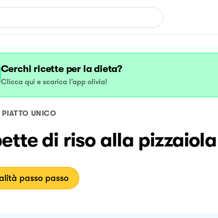
Cerchi ricette per la dieta?
Clicca qui e scarica l’app olivia!
PIATTO UNICO
ette di riso alla pizzaiola
lità passo passo