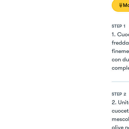
Mo
STEP
1
1. Cuoc
fredda
fineme
con du
comple
STEP
2
2. Uni
cuocete
mescola
olive 