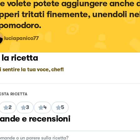
Se volete potete aggiungere anche d
pperi tritati finemente, unendoli ne
 pomodoro.
luciapanico77
 la ricetta
i sentire la tua voce, chef!
ESTA RICETTA
2
3
4
5
nde e recensioni