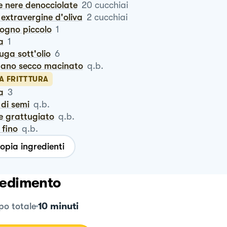
ive nere denocciolate
20
cucchiai
io extravergine d'oliva
2
cucchiai
logno piccolo
1
a
1
iuga sott'olio
6
igano secco macinato
q.b.
A FRITTTURA
a
3
o di semi
q.b.
ne grattugiato
q.b.
e fino
q.b.
opia ingredienti
edimento
10 minuti
o totale