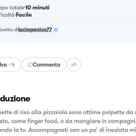
10 minuti
po totale
Facile
ficoltà
ricetta
di
luciapanico77
lva
·
4
Commenta
oduzione
pette di riso alla pizzaiola sono ottime polpette da
sto, come finger food, o da mangiare in compagni
ndo la tv. Accompagnati con un po’ di insalata mi