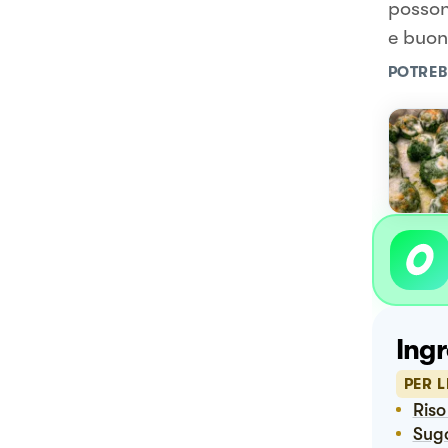
posson
e buon
POTREB
Ingr
PER L
Ri
Su