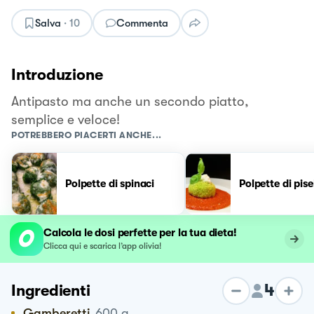
Salva
·
10
Commenta
Introduzione
Antipasto ma anche un secondo piatto,
semplice e veloce!
POTREBBERO PIACERTI ANCHE...
Polpette di spinaci
Polpette di pisel
Calcola le dosi perfette per la tua dieta!
Clicca qui e scarica l’app olivia!
4
Ingredienti
Gamberetti
600
g