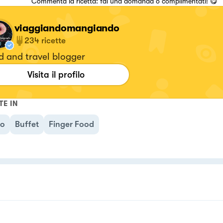
Commenta la ricetta: fai una domanda o complimentati! 😋
viaggiandomangiando
234
ricette
d and travel blogger
Visita il profilo
TE IN
no
Buffet
Finger Food