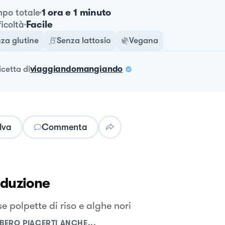
1 ora e 1 minuto
po totale
Facile
ficoltà
za glutine
Senza lattosio
Vegana
ricetta
di
viaggiandomangiando
lva
Commenta
oduzione
e polpette di riso e alghe nori
BERO PIACERTI ANCHE...