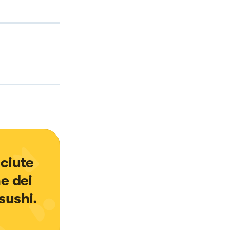
ciute 
e dei 
sushi.