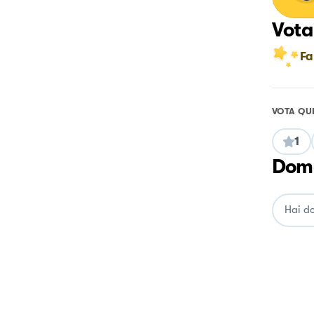
Vota
Fa
VOTA QU
1
Doma