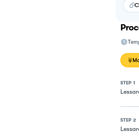
C
Proc
Temp
Mo
STEP
1
Lessare
STEP
2
Lessar