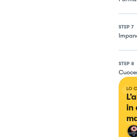
STEP
7
Impana
STEP
8
Cuocer
LO 
L’
in
ma