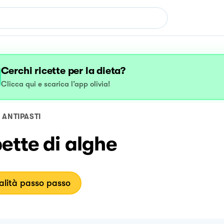
Cerchi ricette per la dieta?
Clicca qui e scarica l’app olivia!
ANTIPASTI
ette di alghe
lità passo passo