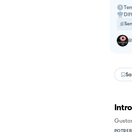
Tem
Dif
Sen
Sa
Intr
Gustos
POTREB