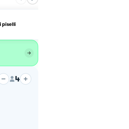
 piselli
Polpette di tonno
4