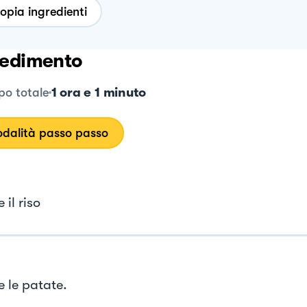
opia ingredienti
edimento
1 ora e 1 minuto
o totale
dalità passo passo
 il riso
e le patate.