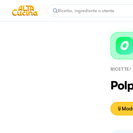
RICETTE
/
Polp
Moda