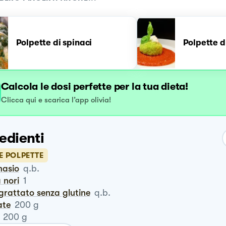
Polpette di spinaci
Polpette di
Calcola le dosi perfette per la tua dieta!
Clicca qui e scarica l’app olivia!
edienti
E POLPETTE
masio
q.b.
a nori
1
grattato senza glutine
q.b.
ate
200
g
200
g