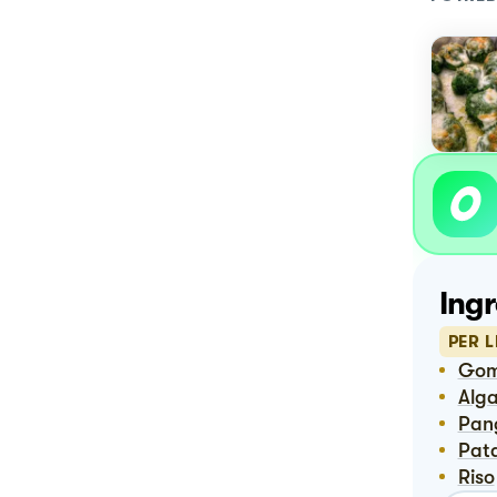
Ingr
PER L
Go
Alg
Pan
Pat
Riso