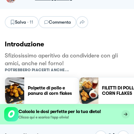
Salva
·
11
Commenta
Introduzione
Sfiziosissimo aperitivo da condividere con gli
amici, anche nel forno!
POTREBBERO PIACERTI ANCHE...
Polpette di pollo e
FILETTI DI POLL
panura di corn flakes
CORN FLAKES
Calcola le dosi perfette per la tua dieta!
Clicca qui e scarica l’app olivia!