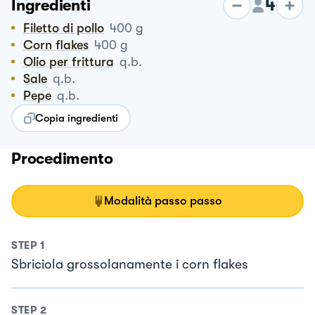
4
Ingredienti
Filetto di pollo
400
g
Corn flakes
400
g
Olio per frittura
q.b.
Sale
q.b.
Pepe
q.b.
Copia ingredienti
Procedimento
Modalità passo passo
STEP
1
Sbriciola grossolanamente i corn flakes
STEP
2