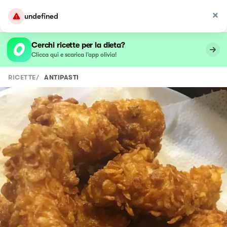
undefined
Cerchi ricette per la dieta?
Clicca qui e scarica l’app olivia!
RICETTE
/
ANTIPASTI