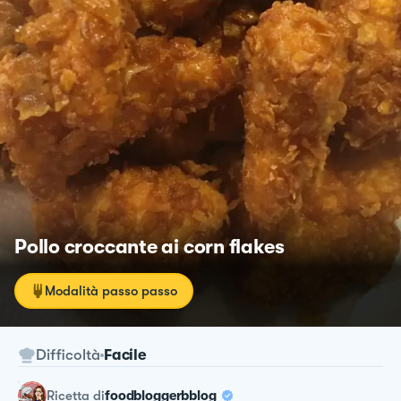
Pollo croccante ai corn flakes
Modalità passo passo
Difficoltà
Facile
ricetta
di
foodbloggerbblog