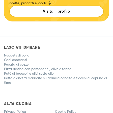
ricette, prodotti e locali! 😘
Visita il profilo
LASCIATI ISPIRARE
Nuggets di pollo
Ceci croccanti
Pepata di cozze
Pizza rustica con pomodorini, olive e tonno
Paté di broccoli e alici sotto olio
Petto d'anatra marinato su arancia candita e fiocchi di caprino al
timo
AL.TA CUCINA
Privacy Policy
Cookie Policy