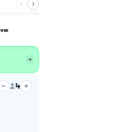
rese
Torta caprese
4