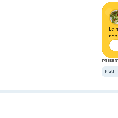
La m
nonn
rivi
Ogni
emo
PRESEN
Piatti 