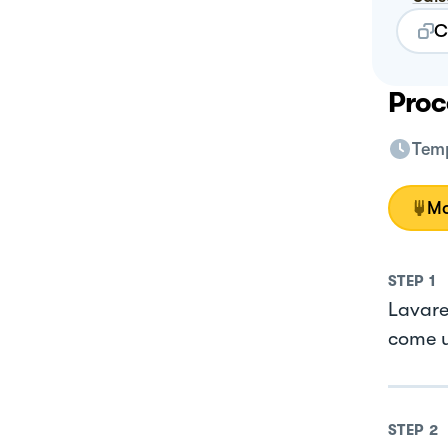
C
Proc
Temp
Mo
STEP
1
Lavare 
come u
STEP
2