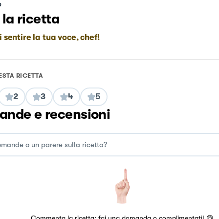
o
 la ricetta
i sentire la tua voce, chef!
ESTA RICETTA
2
3
4
5
nde e recensioni
Commenta la ricetta: fai una domanda o complimentati! 😋