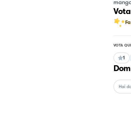
mang
Vota
Fa
VOTA QU
1
Doma