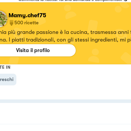
Mamy.chef75
500
ricette
ia più grande passione è la cucina, trasmessa anni 
a. I piatti tradizionali, con gli stessi ingredienti, mi 
sitarli a mio modo, inserendo eleganza e specialmente
Visita il profilo
 volta che creo un piatto mi emoziono e vorrei tanto
zionare anche voi.
TE IN
freschi