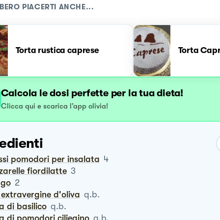
BERO PIACERTI ANCHE...
Torta rustica caprese
Torta Cap
Calcola le dosi perfette per la tua dieta!
Clicca qui e scarica l’app olivia!
edienti
ossi pomodori per insalata
4
zzarelle fiordilatte
3
ngo
2
io extravergine d'oliva
q.b.
sa di basilico
q.b.
sa di pomodori ciliegino
q.b.