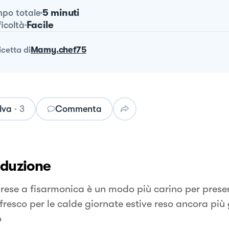
5 minuti
po totale
Facile
ficoltà
ricetta
di
Mamy.chef75
lva
·
3
Commenta
oduzione
rese a fisarmonica è un modo più carino per prese
 fresco per le calde giornate estive reso ancora più
o