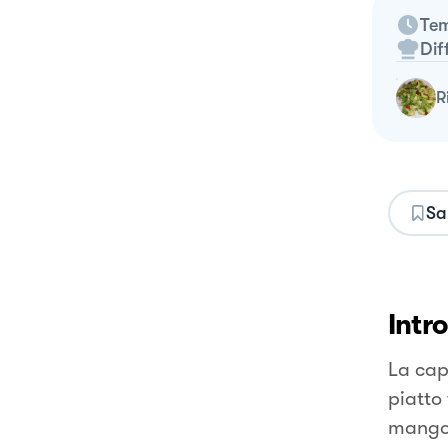
Tem
Dif
Sa
Intr
La cap
piatto
mang