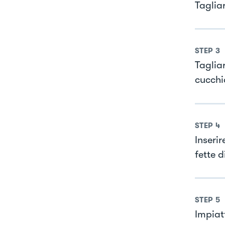
Tagliar
STEP
3
Tagliar
cucchi
STEP
4
Inserir
fette 
STEP
5
Impiatt