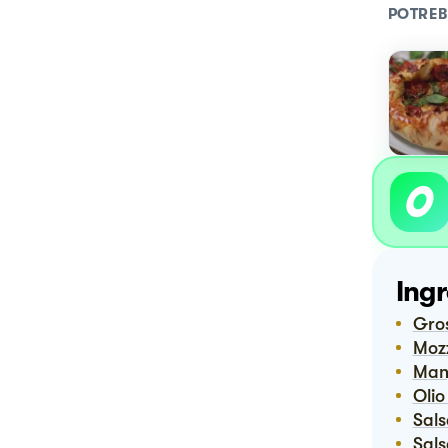
POTREB
Ingr
Gr
Mo
Ma
Ol
Sal
Sal