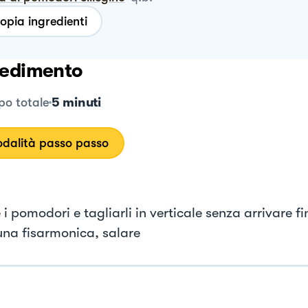
opia ingredienti
edimento
5 minuti
o totale
dalità passo passo
i pomodori e tagliarli in verticale senza arrivare f
na fisarmonica, salare