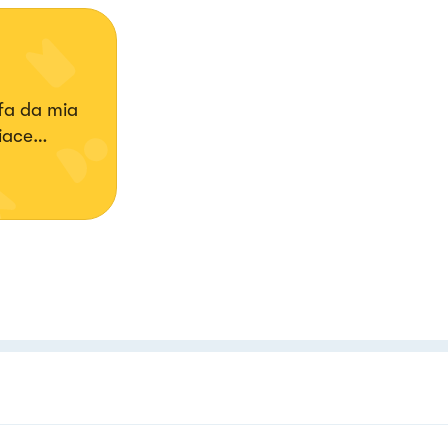
fa da mia
piace
 colori.