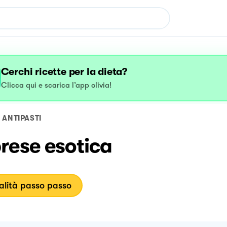
Cerchi ricette per la dieta?
Clicca qui e scarica l’app olivia!
ANTIPASTI
rese esotica
lità passo passo