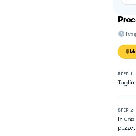
Proc
Temp
Mo
STEP
1
Taglia 
STEP
2
In una 
pezzett