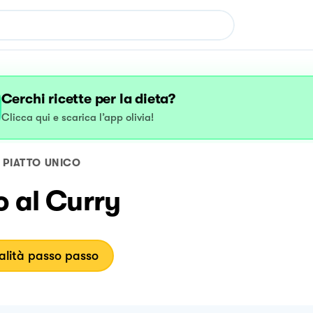
Cerchi ricette per la dieta?
Clicca qui e scarica l’app olivia!
PIATTO UNICO
o al Curry
lità passo passo