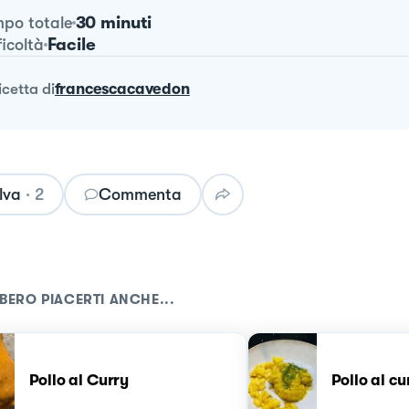
30 minuti
po totale
Facile
ficoltà
ricetta
di
francescacavedon
lva
·
2
Commenta
BERO PIACERTI ANCHE...
Pollo al Curry
Pollo al c