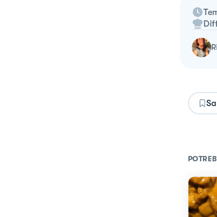
Tem
Dif
Sa
POTREB