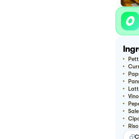
Ingr
Pet
Cur
Pap
Pan
Lat
Vin
Pep
Sal
Cip
Ris
C