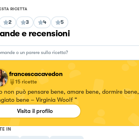
ESTA RICETTA
2
3
4
5
nde e recensioni
francescacavedon
15
ricette
o non può pensare bene, amare bene, dormire bene,
iato bene – Virginia Woolf “
Visita il profilo
TE IN