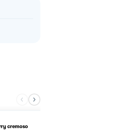
urry cremoso
Pollo al curry