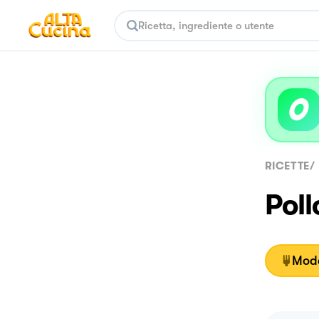
RICETTE
/
Poll
Moda