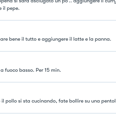
pena si sarà asciugato un po’.. aggiungere il curry
e il pepe.
re bene il tutto e aggiungere il latte e la panna.
 a fuoco basso. Per 15 min.
il pollo si sta cucinando, fate bollire su una pento