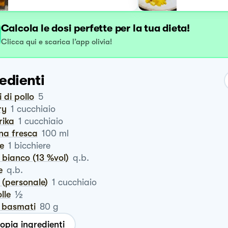
Calcola le dosi perfette per la tua dieta!
Clicca qui e scarica l’app olivia!
edienti
ti di pollo
5
ry
1
cucchiaio
rika
1
cucchiaio
na fresca
100
ml
te
1
bicchiere
o bianco (13 %vol)
q.b.
e
q.b.
e (personale)
1
cucchiaio
½
olle
o basmati
80
g
opia ingredienti