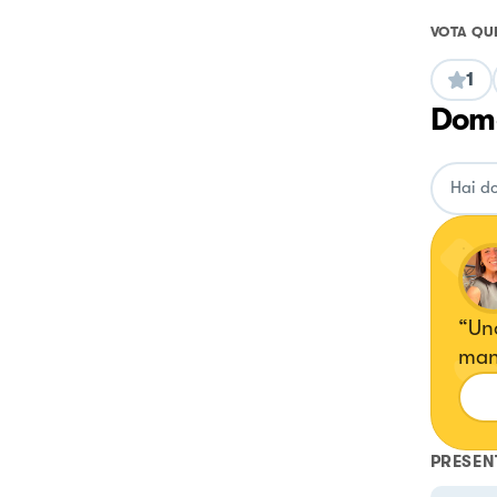
VOTA QU
1
Doma
“Un
mang
PRESEN