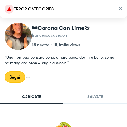
ERROR:CATEGORIES
👑Corona Con Lime🍈
francescacavedon
15
ricette
•
18,1mila
views
“Uno non può pensare bene, amare bene, dormire bene, se non 
ha mangiato bene – Virginia Woolf “
Segui
CARICATE
SALVATE