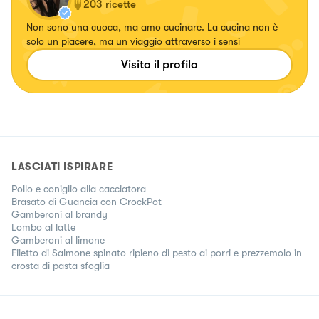
203
ricette
Non sono una cuoca, ma amo cucinare. La cucina non è
solo un piacere, ma un viaggio attraverso i sensi
Visita il profilo
LASCIATI ISPIRARE
Pollo e coniglio alla cacciatora
Brasato di Guancia con CrockPot
Gamberoni al brandy
Lombo al latte
Gamberoni al limone
Filetto di Salmone spinato ripieno di pesto ai porri e prezzemolo in
crosta di pasta sfoglia