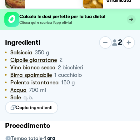
affumicata
Calcola le dosi perfette per la tua dieta!
Clicca qui e scarica l’app olivia!
2
Ingredienti
Salsiccia
350
g
Cipolle giarratane
2
Vino bianco secco
2
bicchieri
Birra spalmabile
1
cucchiaio
Polenta istantanea
150
g
Acqua
700
ml
Sale
q.b.
Copia ingredienti
Procedimento
Tempo totale
1 ora