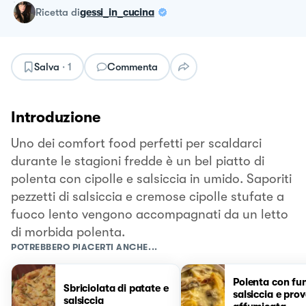
ricetta
di
gessi_in_cucina
Salva
·
1
Commenta
Introduzione
Uno dei comfort food perfetti per scaldarci
durante le stagioni fredde è un bel piatto di
polenta con cipolle e salsiccia in umido. Saporiti
pezzetti di salsiccia e cremose cipolle stufate a
fuoco lento vengono accompagnati da un letto
di morbida polenta.
POTREBBERO PIACERTI ANCHE...
Polenta con fu
Sbriciolata di patate e
salsiccia e pro
salsiccia