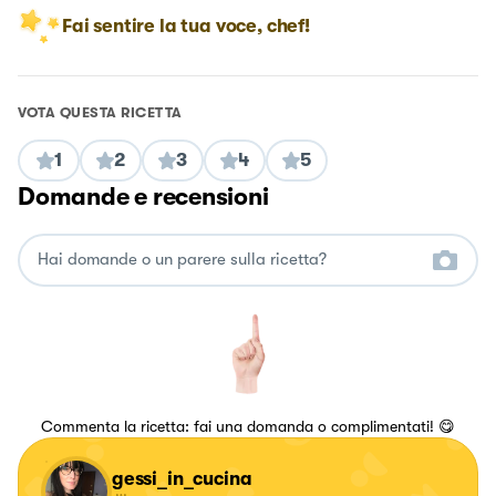
Fai sentire la tua voce, chef!
VOTA QUESTA RICETTA
1
2
3
4
5
Domande e recensioni
Commenta la ricetta: fai una domanda o complimentati! 😋
gessi_in_cucina