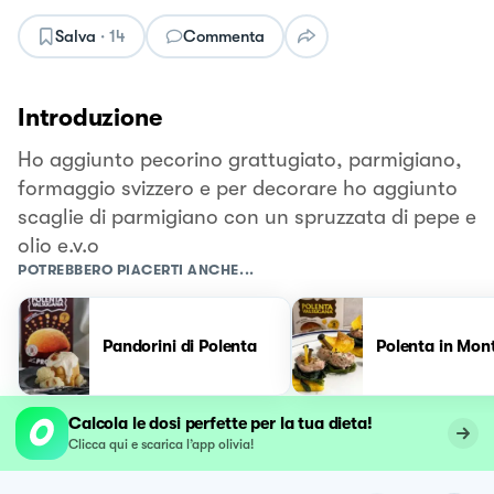
Salva
·
14
Commenta
Introduzione
Ho aggiunto pecorino grattugiato, parmigiano,
formaggio svizzero e per decorare ho aggiunto
scaglie di parmigiano con un spruzzata di pepe e
olio e.v.o
POTREBBERO PIACERTI ANCHE...
Pandorini di Polenta
Polenta in Mon
Calcola le dosi perfette per la tua dieta!
Clicca qui e scarica l’app olivia!