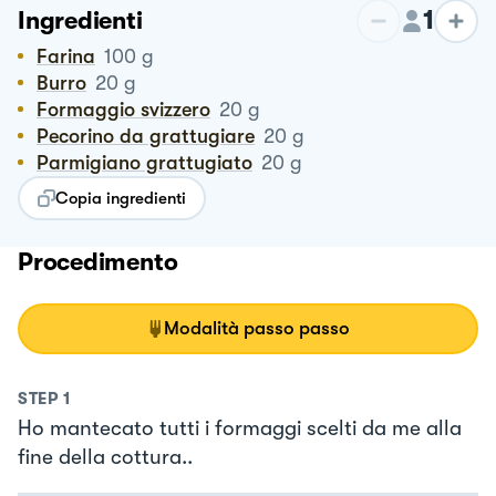
1
Ingredienti
Farina
100
g
Burro
20
g
Formaggio svizzero
20
g
Pecorino da grattugiare
20
g
Parmigiano grattugiato
20
g
Copia ingredienti
Procedimento
Modalità passo passo
STEP
1
Ho mantecato tutti i formaggi scelti da me alla
fine della cottura..