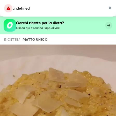
undefined
Cerchi ricette per la dieta?
Clicca qui e scarica l’app olivia!
RICETTE
/
PIATTO UNICO