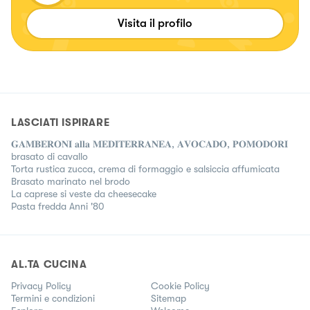
Visita il profilo
LASCIATI ISPIRARE
𝐆𝐀𝐌𝐁𝐄𝐑𝐎𝐍𝐈 𝐚𝐥𝐥𝐚 𝐌𝐄𝐃𝐈𝐓𝐄𝐑𝐑𝐀𝐍𝐄𝐀, 𝐀𝐕𝐎𝐂𝐀𝐃𝐎, 𝐏𝐎𝐌𝐎𝐃𝐎𝐑𝐈
brasato di cavallo
Torta rustica zucca, crema di formaggio e salsiccia affumicata
Brasato marinato nel brodo
La caprese si veste da cheesecake
Pasta fredda Anni '80
AL.TA CUCINA
Privacy Policy
Cookie Policy
Termini e condizioni
Sitemap